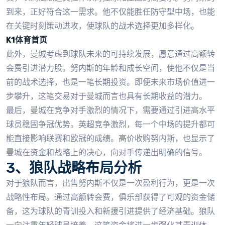
到来，正好符合这一需求。他不仅能胜任防守型中场，也能
在关键时刻策动进攻，使球队的战术选择更加多样化。
K1体育首页
此外，曼城考虑到球队未来的可持续发展，愿意通过高额转
会费引进潜力股。努内斯的年龄和成长空间，使他不仅是当
前的战术选择，也是一笔长期投资。即便未来市场价值进一
步攀升，这笔交易对于曼城而言也具有长期收益的潜力。
最后，曼城在竞争对手激烈的情况下，需要通过引进高水平
球员稳固争冠优势。英超竞争激烈，每一个中场的提升都可
能直接影响联赛和欧冠的成绩。高价收购努内斯，也显示了
曼城在资金和战略上的决心，向对手传递出明确的信号。
3、狼队战略布局分析
对于狼队而言，出售努内斯不仅是一次盈利行为，更是一次
战略性布局。通过高额转会费，俱乐部获得了可观的资金储
备，这为球队的青训投入和新援引进提供了经济基础。狼队