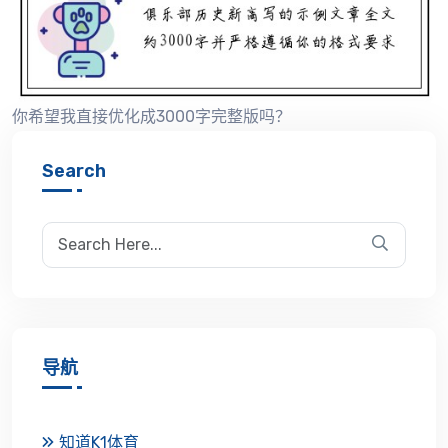
你希望我直接优化成3000字完整版吗？
Search
导航
知道K1体育