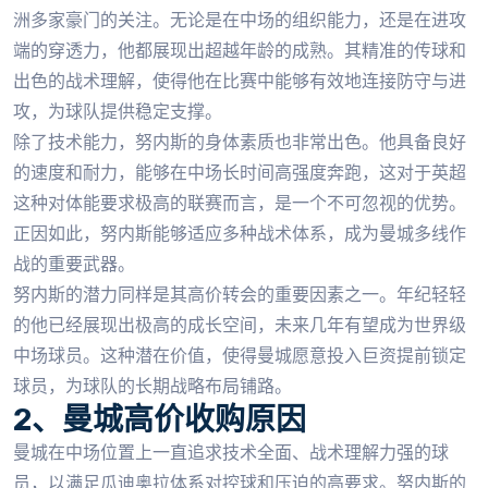
洲多家豪门的关注。无论是在中场的组织能力，还是在进攻
端的穿透力，他都展现出超越年龄的成熟。其精准的传球和
出色的战术理解，使得他在比赛中能够有效地连接防守与进
攻，为球队提供稳定支撑。
除了技术能力，努内斯的身体素质也非常出色。他具备良好
的速度和耐力，能够在中场长时间高强度奔跑，这对于英超
这种对体能要求极高的联赛而言，是一个不可忽视的优势。
正因如此，努内斯能够适应多种战术体系，成为曼城多线作
战的重要武器。
努内斯的潜力同样是其高价转会的重要因素之一。年纪轻轻
的他已经展现出极高的成长空间，未来几年有望成为世界级
中场球员。这种潜在价值，使得曼城愿意投入巨资提前锁定
球员，为球队的长期战略布局铺路。
2、曼城高价收购原因
曼城在中场位置上一直追求技术全面、战术理解力强的球
员，以满足瓜迪奥拉体系对控球和压迫的高要求。努内斯的