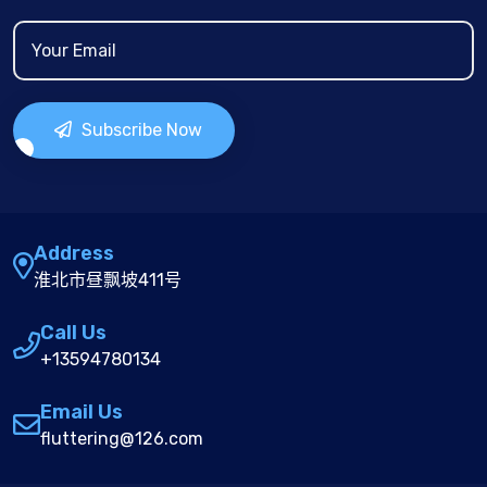
Subscribe Now
Address
淮北市昼飘坡411号
Call Us
+13594780134
Email Us
fluttering@126.com