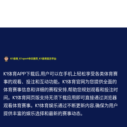
K1体育APP下载后,用户可以在手机上轻松享受各类体育赛
事的观看、投注和互动功能。K1体育官网为您提供全面的
体育赛事信息和详细的赛程安排,帮助您规划观看和投注时
间。K1体育网页版支持无须下载应用即可直接通过浏览器
观看体育赛事。K1体育娱乐通过不断更新内容,确保为用户
提供丰富的娱乐选择和最新的赛事动态。