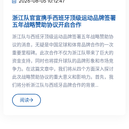
2026-08-05 10:12:47
浙江队官宣携手西班牙顶级运动品牌签署
五年战略赞助协议开启合作
浙江队与西班牙顶级运动品牌签署五年战略赞助协
议的消息，无疑是中国足球和体育品牌合作的一次
重要里程碑。此次合作不仅为浙江队带来了巨大的
资金支持，同时也将提升球队的品牌形象和市场竞
争力。在这篇文章中，我们将从四个方面深入探讨
此次战略赞助协议的重大意义和影响力。首先，我
们将分析浙江队与西班牙品牌合作的背景...
阅读