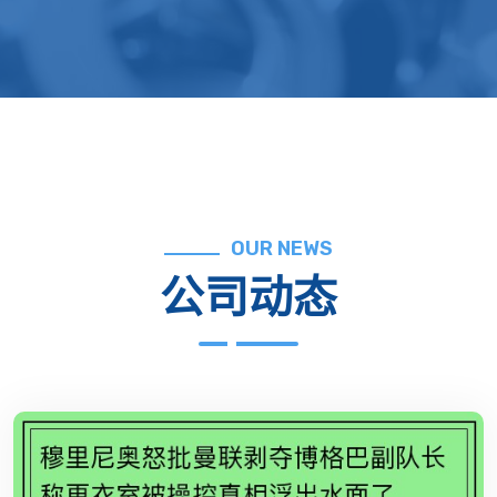
OUR NEWS
公司动态