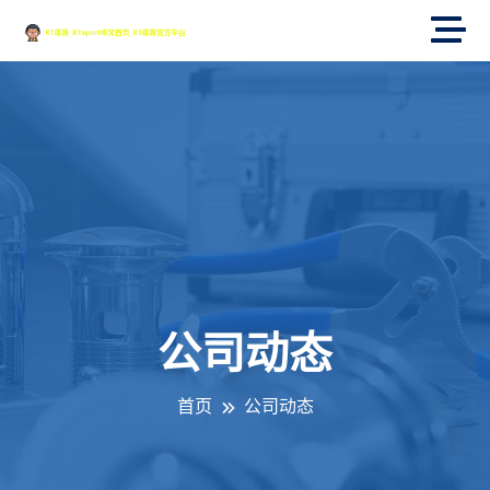
公司动态
首页
公司动态