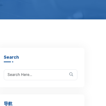
Search
导航