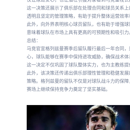
这一决策还展示了俱乐部在处理合同和球员关系上
透明且坚定的管理策略，有助于提升整体运营效率
此外，向外界表明核心球员留队，也有助于增强球
意味着球队在市场上具有更高的可预期性和吸引力
总结：
马竞官宣格列兹曼赛季后留队履行最后一年合同，
心，球队能够在赛季中保持进攻威胁，确保战术体
这一决定不仅巩固了球队整体实力，也为主教练提
此外，该决策还传递出俱乐部理性管理和稳健发展
策略。格列兹曼的留队不仅是对球队战斗力的保障
赛场上继续保持竞争力奠定了坚实基础。