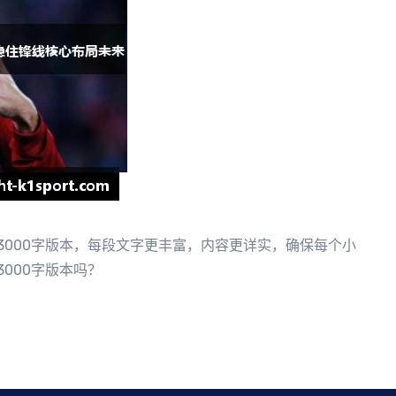
000字版本，每段文字更丰富，内容更详实，确保每个小
000字版本吗？