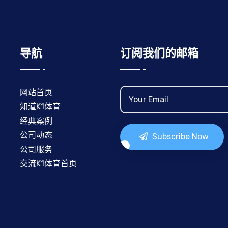
导航
订阅我们的邮箱
网站首页
知道K1体育
经典案例
公司动态
Subscribe Now
公司服务
交流K1体育首页