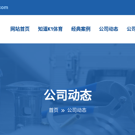
.com
网站首页
知道K1体育
经典案例
公司动态
公
公司动态
首页
公司动态