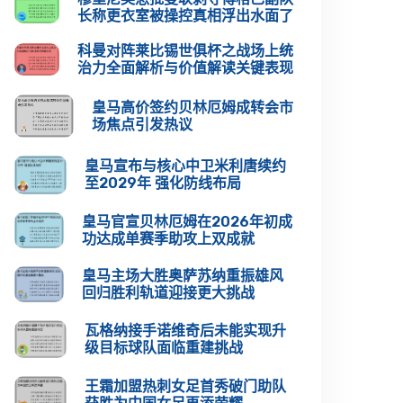
长称更衣室被操控真相浮出水面了
科曼对阵莱比锡世俱杯之战场上统
治力全面解析与价值解读关键表现
皇马高价签约贝林厄姆成转会市
场焦点引发热议
皇马宣布与核心中卫米利唐续约
至2029年 强化防线布局
皇马官宣贝林厄姆在2026年初成
功达成单赛季助攻上双成就
皇马主场大胜奥萨苏纳重振雄风
回归胜利轨道迎接更大挑战
瓦格纳接手诺维奇后未能实现升
级目标球队面临重建挑战
王霜加盟热刺女足首秀破门助队