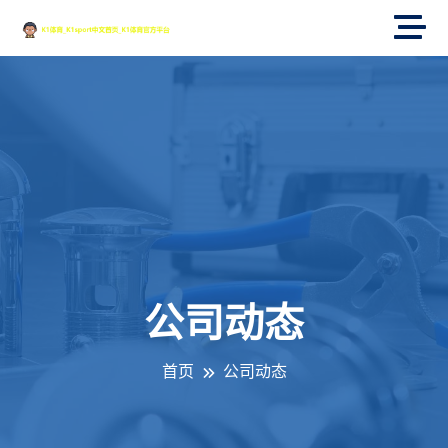
公司动态
首页
公司动态