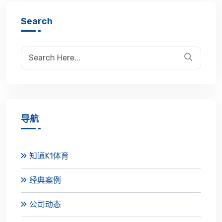
Search
导航
知道K1体育
经典案例
公司动态