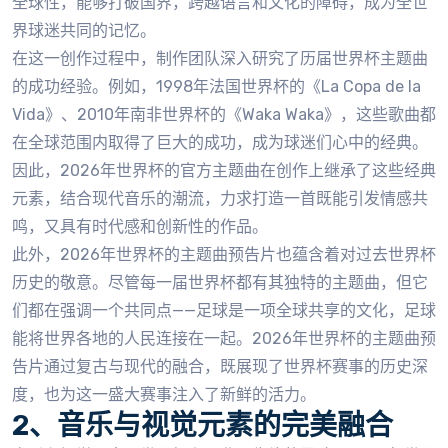
全球性，能够打破国界，跨越语言和文化的障碍，成为全世
界球迷共同的记忆。
在这一创作过程中，制作团队深入研究了历届世界杯主题曲
的成功经验。例如，1998年法国世界杯的《La Copa de la
Vida》、2010年南非世界杯的《Waka Waka》，这些歌曲都
在全球范围内取得了巨大的成功，成为球迷们心中的经典。
因此，2026年世界杯的官方主题曲在创作上继承了这些经典
元素，结合现代音乐的潮流，力求打造一首既能引发情感共
鸣，又具有时代感和创新性的作品。
此外，2026年世界杯的主题曲预告片也蕴含着对过去世界杯
历史的敬意。尽管每一届世界杯都有其独特的主题曲，但它
们都在强调一个共同点——足球是一项全球共享的文化，足球
能将世界各地的人民连接在一起。2026年世界杯的主题曲预
告片通过复古与现代的融合，既展现了世界杯赛事的历史深
度，也为这一盛大赛事注入了新鲜的活力。
2、音乐与视觉元素的完美融合