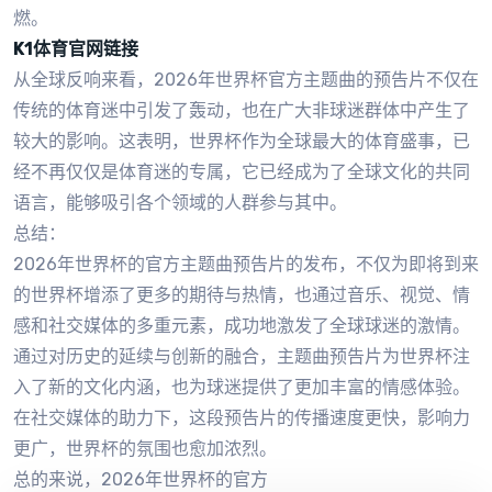
燃。
K1体育官网链接
从全球反响来看，2026年世界杯官方主题曲的预告片不仅在
传统的体育迷中引发了轰动，也在广大非球迷群体中产生了
较大的影响。这表明，世界杯作为全球最大的体育盛事，已
经不再仅仅是体育迷的专属，它已经成为了全球文化的共同
语言，能够吸引各个领域的人群参与其中。
总结：
2026年世界杯的官方主题曲预告片的发布，不仅为即将到来
的世界杯增添了更多的期待与热情，也通过音乐、视觉、情
感和社交媒体的多重元素，成功地激发了全球球迷的激情。
通过对历史的延续与创新的融合，主题曲预告片为世界杯注
入了新的文化内涵，也为球迷提供了更加丰富的情感体验。
在社交媒体的助力下，这段预告片的传播速度更快，影响力
更广，世界杯的氛围也愈加浓烈。
总的来说，2026年世界杯的官方