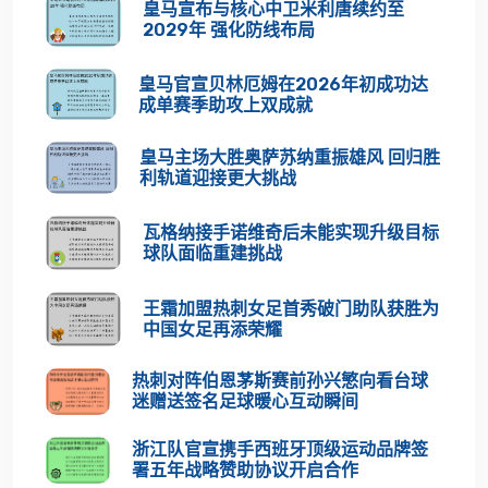
皇马宣布与核心中卫米利唐续约至
2029年 强化防线布局
皇马官宣贝林厄姆在2026年初成功达
成单赛季助攻上双成就
皇马主场大胜奥萨苏纳重振雄风 回归胜
利轨道迎接更大挑战
瓦格纳接手诺维奇后未能实现升级目标
球队面临重建挑战
王霜加盟热刺女足首秀破门助队获胜为
中国女足再添荣耀
热刺对阵伯恩茅斯赛前孙兴慜向看台球
迷赠送签名足球暖心互动瞬间
浙江队官宣携手西班牙顶级运动品牌签
署五年战略赞助协议开启合作