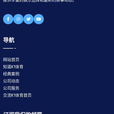
提供丰富的娱乐选择和最新的赛事动态。
导航
网站首页
知道K1体育
经典案例
公司动态
公司服务
交流K1体育首页