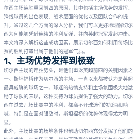
尔西主场连胜重回前四的原因，其中包括主场优势的发挥、
锋线球员的出色表现、战术层面的优化以及团队合作的提
升。通过这几个方面的深入分析，我们可以更好地理解切尔
西为何能够凭借连续的胜利反弹，并向英超冠军发起冲击。
本文将深入解析这些成功因素，展示切尔西如何利用每场比
赛的胜利打造出属于他们的冠军气质。
1、主场优势发挥到极致
切尔西主场的连胜势头，是他们重返英超前四的关键因素之
一。斯坦福桥作为切尔西的主场，一直以来都被认为是英超
最具威胁的球场之一。球迷的热情支持和主场氛围极大地激
励了球队的表现，这种支持为球员提供了强大的动力。切尔
西在过去几场比赛中的胜利，都离不开球迷们的加油和呐
喊，特别是在面对强敌时，斯坦福桥的优势体现得尤为明
显。
此外，主场比赛的场地条件也帮助切尔西充分发挥了他们的