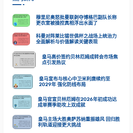
穆里尼奥怒批曼联剥夺博格巴副队长称
更衣室被操控真相浮出水面了
科曼对阵莱比锡世俱杯之战场上统治力
全面解析与价值解读关键表现
皇马高价签约贝林厄姆成转会市场焦
点引发热议
皇马宣布与核心中卫米利唐续约至
2029年 强化防线布局
皇马官宣贝林厄姆在2026年初成功达
成单赛季助攻上双成就
皇马主场大胜奥萨苏纳重振雄风 回归胜
利轨道迎接更大挑战