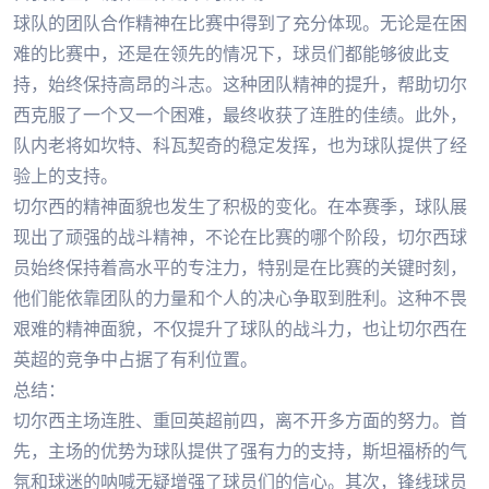
球队的团队合作精神在比赛中得到了充分体现。无论是在困
难的比赛中，还是在领先的情况下，球员们都能够彼此支
持，始终保持高昂的斗志。这种团队精神的提升，帮助切尔
西克服了一个又一个困难，最终收获了连胜的佳绩。此外，
队内老将如坎特、科瓦契奇的稳定发挥，也为球队提供了经
验上的支持。
切尔西的精神面貌也发生了积极的变化。在本赛季，球队展
现出了顽强的战斗精神，不论在比赛的哪个阶段，切尔西球
员始终保持着高水平的专注力，特别是在比赛的关键时刻，
他们能依靠团队的力量和个人的决心争取到胜利。这种不畏
艰难的精神面貌，不仅提升了球队的战斗力，也让切尔西在
英超的竞争中占据了有利位置。
总结：
切尔西主场连胜、重回英超前四，离不开多方面的努力。首
先，主场的优势为球队提供了强有力的支持，斯坦福桥的气
氛和球迷的呐喊无疑增强了球员们的信心。其次，锋线球员