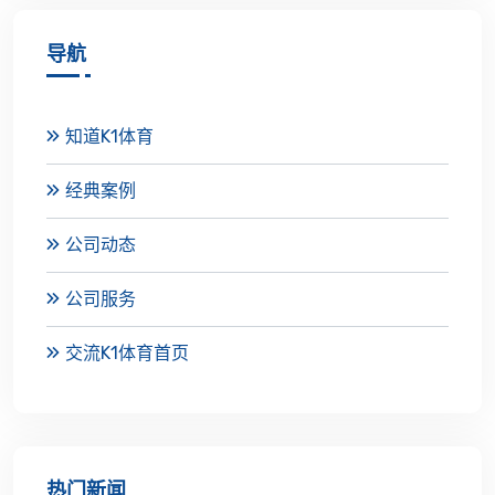
导航
知道K1体育
经典案例
公司动态
公司服务
交流K1体育首页
热门新闻