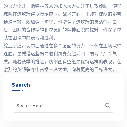
的火力全开，斯特林等人的加入大大提升了进攻威胁，使得
球队在进攻端得以持续施压。战术方面，主帅对球队的部署
精准有效，既加强了防守，也增强了进攻端的灵活性。最
后，团队的合作精神和球员们的精神面貌的提升，确保了球
队在困境中的表现和胜利。
综上所述，切尔西通过在多个层面的努力，不仅在主场取得
连胜，更凭借这些努力顺利跻身英超前四，展现了冠军气
质。随着赛季的推进，切尔西有望继续保持这样的表现，在
激烈的英超争夺中占据一席之地，向着更高的目标进发。
Search