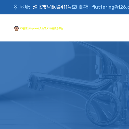
地址:
淮北市昼飘坡411号
邮箱:
fluttering@126