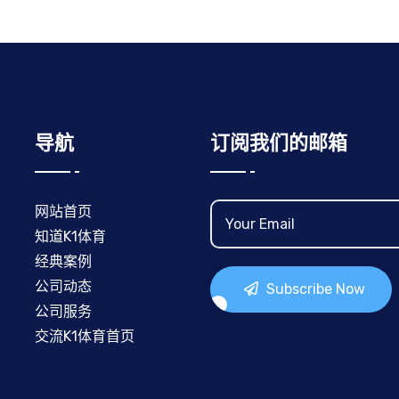
导航
订阅我们的邮箱
网站首页
知道K1体育
经典案例
公司动态
Subscribe Now
公司服务
交流K1体育首页