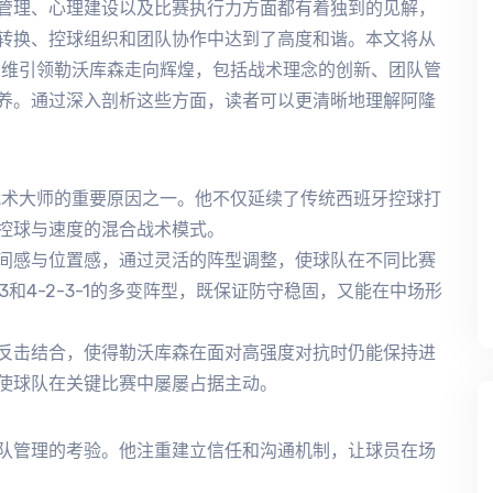
管理、心理建设以及比赛执行力方面都有着独到的见解，
转换、控球组织和团队协作中达到了高度和谐。本文将从
思维引领勒沃库森走向辉煌，包括战术理念的创新、团队管
养。通过深入剖析这些方面，读者可以更清晰地理解阿隆
战术大师的重要原因之一。他不仅延续了传统西班牙控球打
控球与速度的混合战术模式。
间感与位置感，通过灵活的阵型调整，使球队在不同比赛
3和4-2-3-1的多变阵型，既保证防守稳固，又能在中场形
反击结合，使得勒沃库森在面对高强度对抗时仍能保持进
使球队在关键比赛中屡屡占据主动。
队管理的考验。他注重建立信任和沟通机制，让球员在场