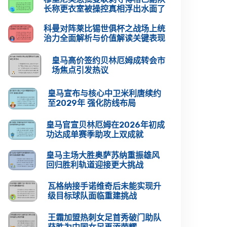
长称更衣室被操控真相浮出水面了
科曼对阵莱比锡世俱杯之战场上统
治力全面解析与价值解读关键表现
皇马高价签约贝林厄姆成转会市
场焦点引发热议
皇马宣布与核心中卫米利唐续约
至2029年 强化防线布局
皇马官宣贝林厄姆在2026年初成
功达成单赛季助攻上双成就
皇马主场大胜奥萨苏纳重振雄风
回归胜利轨道迎接更大挑战
瓦格纳接手诺维奇后未能实现升
级目标球队面临重建挑战
王霜加盟热刺女足首秀破门助队