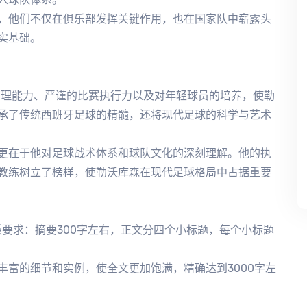
，他们不仅在俱乐部发挥关键作用，也在国家队中崭露头
实基础。
管理能力、严谨的比赛执行力以及对年轻球员的培养，使勒
承了传统西班牙足球的精髓，还将现代足球的科学与艺术
更在于他对足球战术体系和球队文化的深刻理解。他的执
教练树立了榜样，使勒沃库森在现代足球格局中占据重要
版要求：摘要300字左右，正文分四个小标题，每个小标题
富的细节和实例，使全文更加饱满，精确达到3000字左