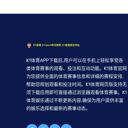
K1体育APP下载后,用户可以在手机上轻松享受各
类体育赛事的观看、投注和互动功能。K1体育官网
为您提供全面的体育赛事信息和详细的赛程安排,
帮助您规划观看和投注时间。K1体育网页版支持无
须下载应用即可直接通过浏览器观看体育赛事。K1
体育娱乐通过不断更新内容,确保为用户提供丰富
的娱乐选择和最新的赛事动态。