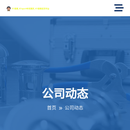
公司动态
首页
公司动态