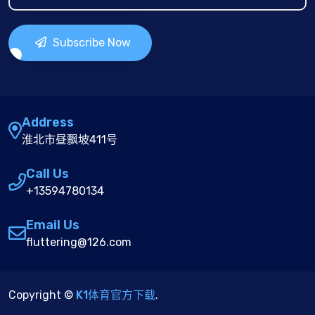
Subscribe Now
Address
淮北市昼飘坡411号
Call Us
+13594780134
Email Us
fluttering@126.com
Copyright ©
K1体育官方下载
.