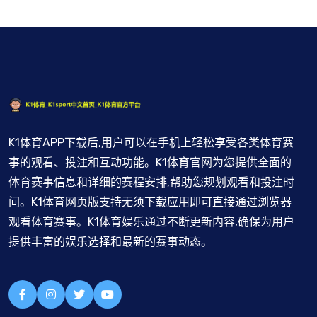
K1体育APP下载后,用户可以在手机上轻松享受各类体育赛
事的观看、投注和互动功能。K1体育官网为您提供全面的
体育赛事信息和详细的赛程安排,帮助您规划观看和投注时
间。K1体育网页版支持无须下载应用即可直接通过浏览器
观看体育赛事。K1体育娱乐通过不断更新内容,确保为用户
提供丰富的娱乐选择和最新的赛事动态。