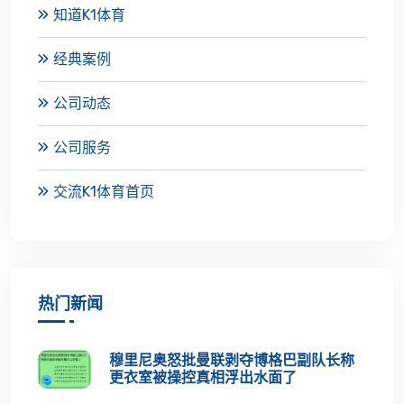
知道K1体育
经典案例
公司动态
公司服务
交流K1体育首页
热门新闻
穆里尼奥怒批曼联剥夺博格巴副队长称
更衣室被操控真相浮出水面了