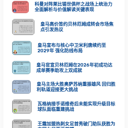
科曼对阵莱比锡世俱杯之战场上统治力
全面解析与价值解读关键表现
皇马高价签约贝林厄姆成转会市场焦
点引发热议
皇马宣布与核心中卫米利唐续约至
2029年 强化防线布局
皇马官宣贝林厄姆在2026年初成功达
成单赛季助攻上双成就
皇马主场大胜奥萨苏纳重振雄风 回归胜
利轨道迎接更大挑战
瓦格纳接手诺维奇后未能实现升级目标
球队面临重建挑战
王霜加盟热刺女足首秀破门助队获胜为