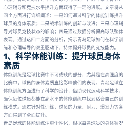
心理辅导和竞技水平提升方面取得了一定的进展。文章将从
四个方面进行详细阐述：一是如何通过科学的体能训练提升
球员的身体素质；二是战术训练的创新与改进；三是心理辅
导对球员竞技状态的影响；四是通过数据分析提高球队整体
表现。通过这四个方面的分析，揭示青岛足球如何在科学训
练和心理辅导的双重驱动下，持续提升球员的竞技能力。
1、科学体能训练：提升球员身体
素质
体能训练是足球比赛中不可或缺的部分，尤其是在高强度的
比赛中，球员的身体素质直接影响他们的表现。青岛足球在
体能训练方面进行了科学的设计，借助现代运动科学技术，
确保每位球员都能在高水平的体能训练中找到适合自己的训
练模式。通过针对性训练，球员的力量、耐力、爆发力等各
方面得到了全面提升。
青岛足球的体能训练注重个性化，根据每名球员的身体状况