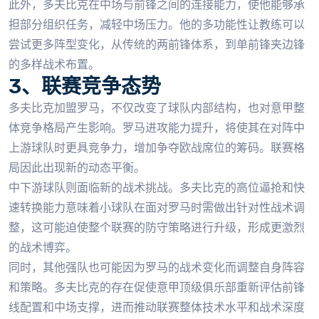
此外，多夫比克在中场与前锋之间的连接能力，使他能够承
担部分组织任务，减轻中场压力。他的多功能性让教练可以
尝试更多阵型变化，从传统的两前锋体系，到单前锋夹边锋
的多样战术布置。
3、联赛竞争态势
多夫比克加盟罗马，不仅改变了球队内部结构，也对意甲整
体竞争格局产生影响。罗马进攻能力提升，将使其在对阵中
上游球队时更具竞争力，增加争夺欧战席位的筹码。联赛格
局因此出现新的动态平衡。
中下游球队则面临新的战术挑战。多夫比克的高位逼抢和快
速转换能力意味着小球队在面对罗马时需做出针对性战术调
整，这可能迫使整个联赛的防守策略进行升级，形成更激烈
的战术博弈。
同时，其他强队也可能因为罗马的战术变化而调整自身阵容
和策略。多夫比克的存在促使意甲顶级俱乐部重新评估前锋
线配置和中场支撑，进而推动联赛整体技术水平和战术深度