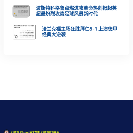
波斯特科格鲁点燃进攻革命热刺掀起英
超最炽烈攻势足球风暴新时代
法兰克福主场狂胜拜仁5-1 上演德甲
经典大逆袭