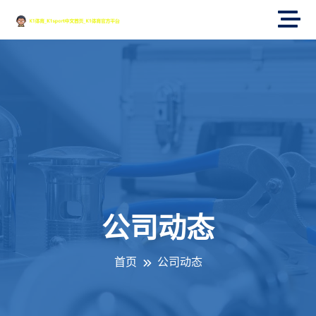
公司动态
首页
公司动态