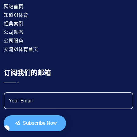
网站首页
知道K1体育
经典案例
公司动态
公司服务
交流K1体育首页
订阅我们的邮箱
Subscribe Now