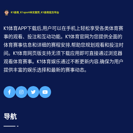
K1体育APP下载后,用户可以在手机上轻松享受各类体育赛
事的观看、投注和互动功能。K1体育官网为您提供全面的
体育赛事信息和详细的赛程安排,帮助您规划观看和投注时
间。K1体育网页版支持无须下载应用即可直接通过浏览器
观看体育赛事。K1体育娱乐通过不断更新内容,确保为用户
提供丰富的娱乐选择和最新的赛事动态。
导航