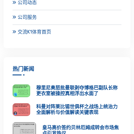
公司动态
公司服务
交流K1体育首页
热门新闻
穆里尼奥怒批曼联剥夺博格巴副队长称
更衣室被操控真相浮出水面了
科曼对阵莱比锡世俱杯之战场上统治力
全面解析与价值解读关键表现
皇马高价签约贝林厄姆成转会市场焦
点引发热议