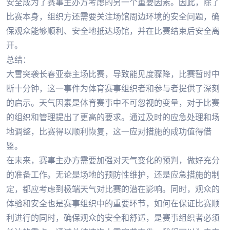
安全成为了赛事主办方考虑的另一个重要因素。因此，除了
比赛本身，组织方还需要关注场馆周边环境的安全问题，确
保观众能够顺利、安全地抵达场馆，并在比赛结束后安全离
开。
总结：
大雪突袭长春亚泰主场比赛，导致能见度骤降，比赛暂时中
断十分钟，这一事件为体育赛事组织者和参与者提供了深刻
的启示。天气因素是体育赛事中不可忽视的变量，对于比赛
的组织和管理提出了更高的要求。通过及时的应急处理和场
地调整，比赛得以顺利恢复，这一应对措施的成功值得借
鉴。
在未来，赛事主办方需要加强对天气变化的预判，做好充分
的准备工作。无论是场地的预防性维护，还是应急措施的制
定，都应考虑到极端天气对比赛的潜在影响。同时，观众的
体验和安全也是赛事组织中的重要环节，如何在保证比赛顺
利进行的同时，确保观众的安全和舒适，是赛事组织者必须