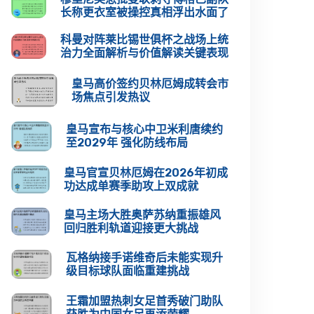
长称更衣室被操控真相浮出水面了
科曼对阵莱比锡世俱杯之战场上统
治力全面解析与价值解读关键表现
皇马高价签约贝林厄姆成转会市
场焦点引发热议
皇马宣布与核心中卫米利唐续约
至2029年 强化防线布局
皇马官宣贝林厄姆在2026年初成
功达成单赛季助攻上双成就
皇马主场大胜奥萨苏纳重振雄风
回归胜利轨道迎接更大挑战
瓦格纳接手诺维奇后未能实现升
级目标球队面临重建挑战
王霜加盟热刺女足首秀破门助队