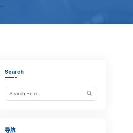
Search
导航