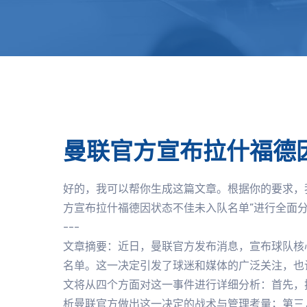
曼联官方宣布拉什福德
好的，我可以帮你生成这篇文章。根据你的要求，
方宣布拉什福德因状态不佳未入队名单”进行全面分
---
文章摘要：近日，曼联官方发布消息，宣布球队核
名单。这一决定引发了球迷和媒体的广泛关注，也
文将从四个方面对这一事件进行详细分析：首先，
析曼联官方做出这一决定的战术与管理考量；第三