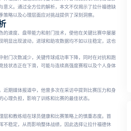
与意义。通过全方位的解析，本文不仅揭示了拉什福德缺
季策略以及心理层面应对挑战提供了深刻洞察。
析
色的速度、盘带能力和射门技术，使他在关键比赛中屡屡
现明显出现波动，进球和助攻数据均不如以往稳定，这也
中射门次数减少，关键传球成功率下降，同时在对抗和跑
竞技状态正在下滑，可能与连续高强度赛程以及个人身体
。近期媒体报道中，他曾多次在采访中提到比赛压力和身
的心理负担，影响了训练和比赛的最佳状态。
理层和教练组在球员健康和比赛策略上的慎重态度。首
挥不稳定，从而影响整体战绩，因此选择让拉什福德休