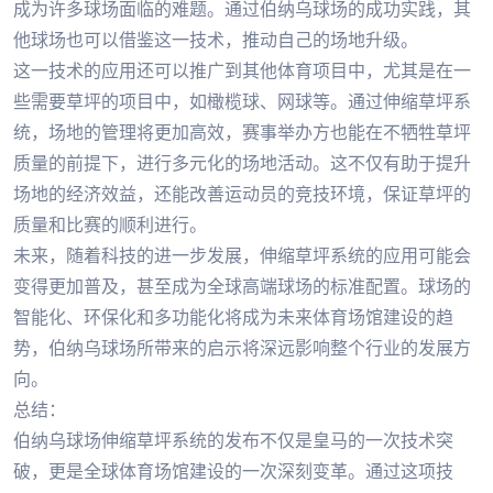
成为许多球场面临的难题。通过伯纳乌球场的成功实践，其
他球场也可以借鉴这一技术，推动自己的场地升级。
这一技术的应用还可以推广到其他体育项目中，尤其是在一
些需要草坪的项目中，如橄榄球、网球等。通过伸缩草坪系
统，场地的管理将更加高效，赛事举办方也能在不牺牲草坪
质量的前提下，进行多元化的场地活动。这不仅有助于提升
场地的经济效益，还能改善运动员的竞技环境，保证草坪的
质量和比赛的顺利进行。
未来，随着科技的进一步发展，伸缩草坪系统的应用可能会
变得更加普及，甚至成为全球高端球场的标准配置。球场的
智能化、环保化和多功能化将成为未来体育场馆建设的趋
势，伯纳乌球场所带来的启示将深远影响整个行业的发展方
向。
总结：
伯纳乌球场伸缩草坪系统的发布不仅是皇马的一次技术突
破，更是全球体育场馆建设的一次深刻变革。通过这项技