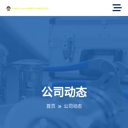
公司动态
首页
公司动态