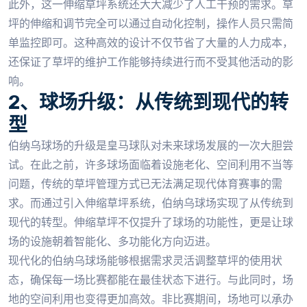
此外，这一伸缩草坪系统还大大减少了人工干预的需求。草
坪的伸缩和调节完全可以通过自动化控制，操作人员只需简
单监控即可。这种高效的设计不仅节省了大量的人力成本，
还保证了草坪的维护工作能够持续进行而不受其他活动的影
响。
2、球场升级：从传统到现代的转
型
伯纳乌球场的升级是皇马球队对未来球场发展的一次大胆尝
试。在此之前，许多球场面临着设施老化、空间利用不当等
问题，传统的草坪管理方式已无法满足现代体育赛事的需
求。而通过引入伸缩草坪系统，伯纳乌球场实现了从传统到
现代的转型。伸缩草坪不仅提升了球场的功能性，更是让球
场的设施朝着智能化、多功能化方向迈进。
现代化的伯纳乌球场能够根据需求灵活调整草坪的使用状
态，确保每一场比赛都能在最佳状态下进行。与此同时，场
地的空间利用也变得更加高效。非比赛期间，场地可以承办