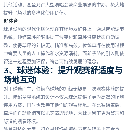
其他活动，甚至允许大型演唱会或商业展览的举办，极大地
提升了场地的多样化使用价值。
K1体育
球场设施的现代化还体现在其环境友好性上。通过智能调节
系统，伸缩草坪能够根据气候变化和草坪健康状态自动调
整，使得草坪的养护更加精准和高效。传统草坪在使用过程
中需要大量的人工操作和水资源消耗，而新系统的引入则使
得这一过程更加环保，符合可持续发展的理念。
3、球迷体验：提升观赛舒适度与
场地互动
对于球迷而言，伯纳乌球场的升级无疑是一次观赛体验的提
升。伸缩草坪系统的设计不仅为球迷提供了更为高效的场地
使用方案，同时也改善了他们的观赛环境。在比赛结束后，
草坪的自动收缩可以迅速清理场地，为球迷留下更为整洁和
舒适的观看环境。
随着科技的发展，观众对球场的期待不再仅限于比赛本身，