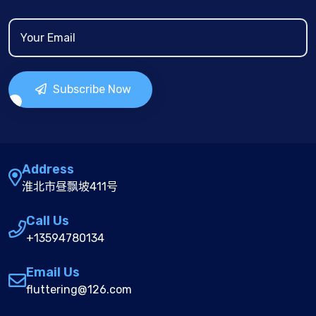
Subscribe Now
Address
淮北市昼飘坡411号
Call Us
+13594780134
Email Us
fluttering@126.com