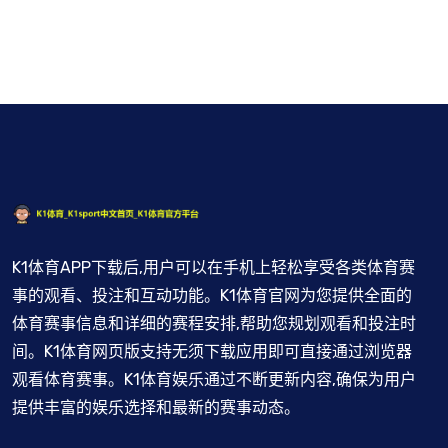
K1体育APP下载后,用户可以在手机上轻松享受各类体育赛
事的观看、投注和互动功能。K1体育官网为您提供全面的
体育赛事信息和详细的赛程安排,帮助您规划观看和投注时
间。K1体育网页版支持无须下载应用即可直接通过浏览器
观看体育赛事。K1体育娱乐通过不断更新内容,确保为用户
提供丰富的娱乐选择和最新的赛事动态。