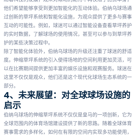
他们希望能够享受到更加智能化的互动体验。伯纳乌球场通
过创新的草坪系统和智能化设施，为观众提供了更多与赛事
互动的可能性。例如，球迷可以通过智能设备查看草坪养护
的实时数据，了解球场的使用情况，甚至可以参与到草坪养
护的某些决策过程中。
除了智能化体验外，伯纳乌球场的升级还注重了球迷的舒适
度。伸缩草坪系统的引入使得场地的空间利用更加灵活，可
以在比赛期间提供更加丰富的娱乐设施和观赛服务。球迷在
这里不仅仅是观众，他们还是这个现代化球场生态系统的一
部分。
4、未来展望：对全球球场设施的
启示
伯纳乌球场的伸缩草坪系统不仅仅是皇马的一项创新，它为
全球范围内的体育场馆建设提供了新的思路。随着全球体育
赛事需求的多样化，如何在有限的空间内实现多功能使用，