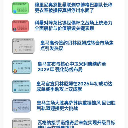
穆里尼奥怒批曼联剥夺博格巴副队长称
更衣室被操控真相浮出水面了
科曼对阵莱比锡世俱杯之战场上统治力
全面解析与价值解读关键表现
皇马高价签约贝林厄姆成转会市场焦
点引发热议
皇马宣布与核心中卫米利唐续约至
2029年 强化防线布局
皇马官宣贝林厄姆在2026年初成功达
成单赛季助攻上双成就
皇马主场大胜奥萨苏纳重振雄风 回归胜
利轨道迎接更大挑战
瓦格纳接手诺维奇后未能实现升级目标