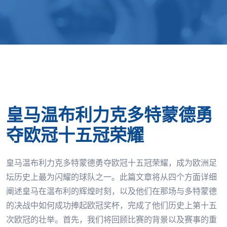
皇马温布利力克多特蒙德勇
夺欧冠十五冠荣耀
皇马温布利力克多特蒙德勇夺欧冠十五冠荣耀，成为欧洲足
坛历史上最为闪耀的球队之一。此篇文章将从四个方面详细
阐述皇马在温布利的辉煌时刻，以及他们在那场与多特蒙德
的决战中如何成功捧起欧冠奖杯，完成了他们历史上第十五
次欧冠的壮举。首先，我们将回顾比赛的背景以及赛事的重