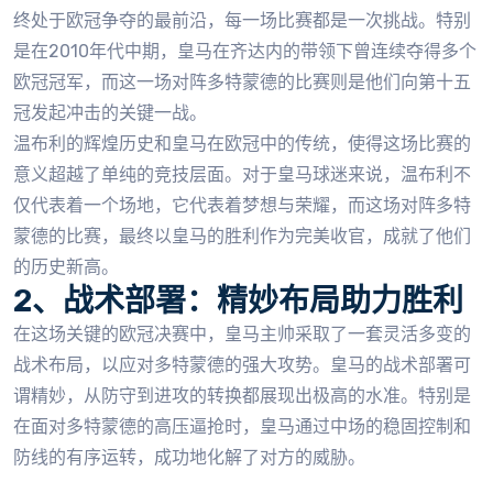
终处于欧冠争夺的最前沿，每一场比赛都是一次挑战。特别
是在2010年代中期，皇马在齐达内的带领下曾连续夺得多个
欧冠冠军，而这一场对阵多特蒙德的比赛则是他们向第十五
冠发起冲击的关键一战。
温布利的辉煌历史和皇马在欧冠中的传统，使得这场比赛的
意义超越了单纯的竞技层面。对于皇马球迷来说，温布利不
仅代表着一个场地，它代表着梦想与荣耀，而这场对阵多特
蒙德的比赛，最终以皇马的胜利作为完美收官，成就了他们
的历史新高。
2、战术部署：精妙布局助力胜利
在这场关键的欧冠决赛中，皇马主帅采取了一套灵活多变的
战术布局，以应对多特蒙德的强大攻势。皇马的战术部署可
谓精妙，从防守到进攻的转换都展现出极高的水准。特别是
在面对多特蒙德的高压逼抢时，皇马通过中场的稳固控制和
防线的有序运转，成功地化解了对方的威胁。