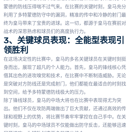
蒙德的防线压得喘不过气来。在比赛的关键时刻，皇马充分
利用了多特蒙德防守中的漏洞，精准的传中和冷静的射门最
终为皇马带来了宝贵的进球。这一切，都源于皇马在赛前对
战术的深思熟虑和球员们的高度执行力。
3、关键球员表现：全能型表现引
领胜利
在这场决定性的比赛中，皇马的多名关键球员在关键时刻挺
身而出，展现了超凡的个人能力。首先，皇马的锋线核心凭
借其出色的进攻嗅觉和技术，在比赛中不断制造威胁。无论
是突破对方防线还是完成射门，他们都能在最适合的时刻找
到空间，给予多特蒙德防线极大的压力。
除了锋线球员，皇马的中场大将也在比赛中表现得尤为突
出。他们不仅在攻防两端做出了巨大贡献，还通过高效的传
球和视野上的优势，将比赛节奏牢牢掌控在自己手中。在关
键时刻，皇马的中场球员不仅能做出防守反击，还能够迅速