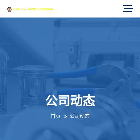
公司动态
首页
公司动态