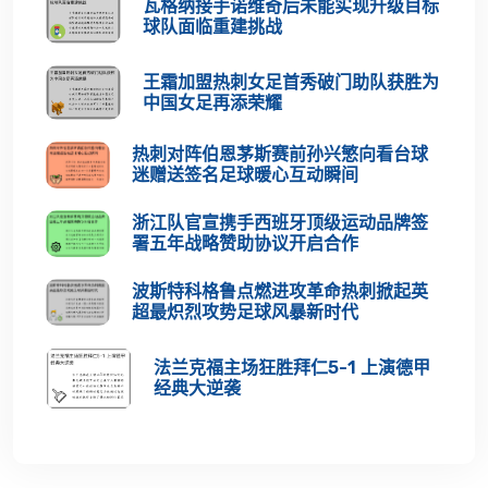
瓦格纳接手诺维奇后未能实现升级目标
球队面临重建挑战
王霜加盟热刺女足首秀破门助队获胜为
中国女足再添荣耀
热刺对阵伯恩茅斯赛前孙兴慜向看台球
迷赠送签名足球暖心互动瞬间
浙江队官宣携手西班牙顶级运动品牌签
署五年战略赞助协议开启合作
波斯特科格鲁点燃进攻革命热刺掀起英
超最炽烈攻势足球风暴新时代
法兰克福主场狂胜拜仁5-1 上演德甲
经典大逆袭