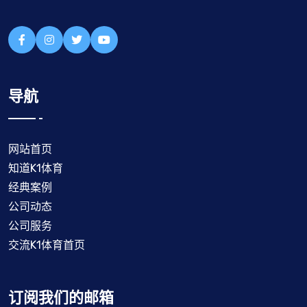
导航
网站首页
知道K1体育
经典案例
公司动态
公司服务
交流K1体育首页
订阅我们的邮箱