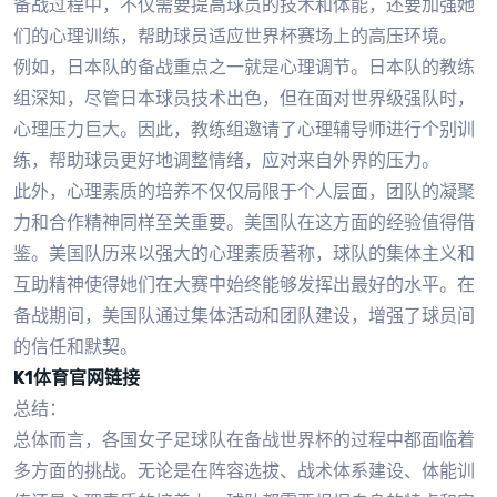
备战过程中，不仅需要提高球员的技术和体能，还要加强她
们的心理训练，帮助球员适应世界杯赛场上的高压环境。
例如，日本队的备战重点之一就是心理调节。日本队的教练
组深知，尽管日本球员技术出色，但在面对世界级强队时，
心理压力巨大。因此，教练组邀请了心理辅导师进行个别训
练，帮助球员更好地调整情绪，应对来自外界的压力。
此外，心理素质的培养不仅仅局限于个人层面，团队的凝聚
力和合作精神同样至关重要。美国队在这方面的经验值得借
鉴。美国队历来以强大的心理素质著称，球队的集体主义和
互助精神使得她们在大赛中始终能够发挥出最好的水平。在
备战期间，美国队通过集体活动和团队建设，增强了球员间
的信任和默契。
K1体育官网链接
总结：
总体而言，各国女子足球队在备战世界杯的过程中都面临着
多方面的挑战。无论是在阵容选拔、战术体系建设、体能训