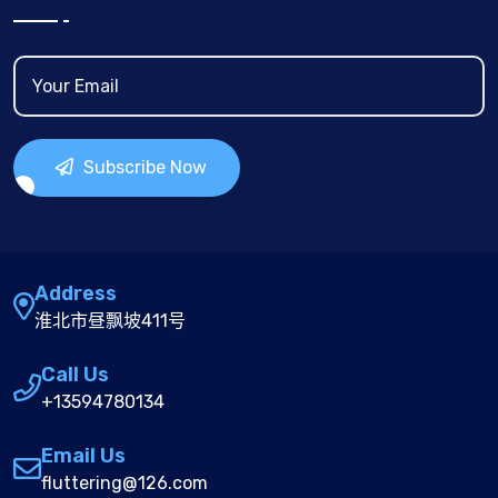
Subscribe Now
Address
淮北市昼飘坡411号
Call Us
+13594780134
Email Us
fluttering@126.com