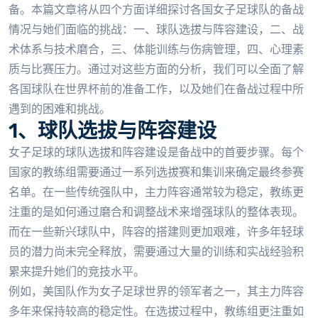
备。本篇文章将从四个方面详细探讨各国女子足球队的备战
情况与她们面临的挑战：一、球队选拔与阵容建设，二、战
术体系与技术磨合，三、体能训练与伤病管理，四、心理素
质与比赛压力。通过对这些方面的分析，我们可以全面了解
各国球队在世界杯前的准备工作，以及她们在备战过程中所
遇到的困难和挑战。
1、球队选拔与阵容建设
女子足球的球队选拔和阵容建设是备战中的首要步骤。每个
国家的教练组需要通过一系列选拔赛和集训来确定最终参赛
名单。在一些传统强队中，主力阵容通常较为稳定，教练更
注重的是如何通过磨合和调整战术来增强球队的整体表现。
而在一些新兴球队中，阵容的搭建则更加艰难，许多年轻球
员的潜力尚未完全释放，需要通过大量的训练和实战经验积
累来提升她们的竞技水平。
例如，美国队作为女子足球世界的领军者之一，其主力阵容
多年来保持较高的稳定性。在选拔过程中，教练组更注重如