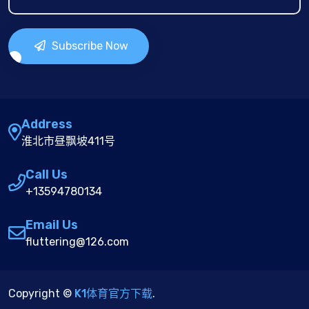
Subscribe Now
Address
淮北市昼飘坡411号
Call Us
+13594780134
Email Us
fluttering@126.com
Copyright ©
K1体育官方下载
.