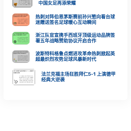
中国女足再添荣耀
热刺对阵伯恩茅斯赛前孙兴慜向看台球
迷赠送签名足球暖心互动瞬间
浙江队官宣携手西班牙顶级运动品牌签
署五年战略赞助协议开启合作
波斯特科格鲁点燃进攻革命热刺掀起英
超最炽烈攻势足球风暴新时代
法兰克福主场狂胜拜仁5-1 上演德甲
经典大逆袭