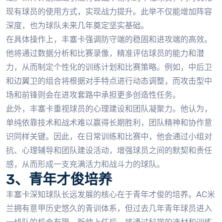
现有球员的使用方式，实现战力提升。此举不仅能增加阵容
深度，也为球队未来几年奠定坚实基础。
在具体操作上，丰塞卡强调防守端的稳固和进攻端的高效。
他将通过数据分析和比赛录像，精准评估球员的能力和潜
力，从而制定个性化的训练计划和比赛策略。例如，中后卫
和边翼卫的组合将根据对手特点进行动态调整，而攻击型中
场和前锋则会在进攻套路中承担更多创造性任务。
此外，丰塞卡重视球员的心理建设和团队凝聚力。他认为，
单纯依靠技术和战术难以赢得长期胜利，团队精神和协作意
识同样关键。因此，在日常训练和比赛中，他会通过小组对
抗、心理辅导和团队建设活动，增强球员之间的默契和责任
感，从而形成一支充满活力和战斗力的球队。
3、青年才俊培养
丰塞卡深知球队长远发展的核心在于青年才俊的培养。AC米
兰拥有意甲历史悠久的青训体系，但过去几年青年球员进入