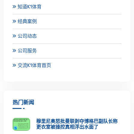
知道K1体育
经典案例
公司动态
公司服务
交流K1体育首页
热门新闻
穆里尼奥怒批曼联剥夺博格巴副队长称
更衣室被操控真相浮出水面了