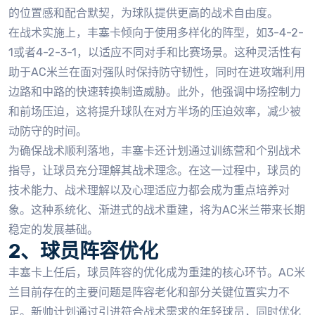
的位置感和配合默契，为球队提供更高的战术自由度。
在战术实施上，丰塞卡倾向于使用多样化的阵型，如3-4-2-
1或者4-2-3-1，以适应不同对手和比赛场景。这种灵活性有
助于AC米兰在面对强队时保持防守韧性，同时在进攻端利用
边路和中路的快速转换制造威胁。此外，他强调中场控制力
和前场压迫，这将提升球队在对方半场的压迫效率，减少被
动防守的时间。
为确保战术顺利落地，丰塞卡还计划通过训练营和个别战术
指导，让球员充分理解其战术理念。在这一过程中，球员的
技术能力、战术理解以及心理适应力都会成为重点培养对
象。这种系统化、渐进式的战术重建，将为AC米兰带来长期
稳定的发展基础。
2、球员阵容优化
丰塞卡上任后，球员阵容的优化成为重建的核心环节。AC米
兰目前存在的主要问题是阵容老化和部分关键位置实力不
足。新帅计划通过引进符合战术需求的年轻球员，同时优化