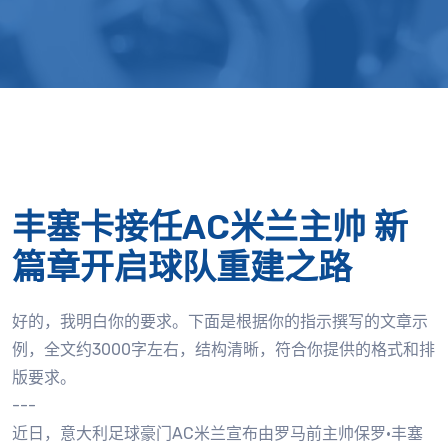
丰塞卡接任AC米兰主帅 新
篇章开启球队重建之路
好的，我明白你的要求。下面是根据你的指示撰写的文章示
例，全文约3000字左右，结构清晰，符合你提供的格式和排
版要求。
---
近日，意大利足球豪门AC米兰宣布由罗马前主帅保罗·丰塞