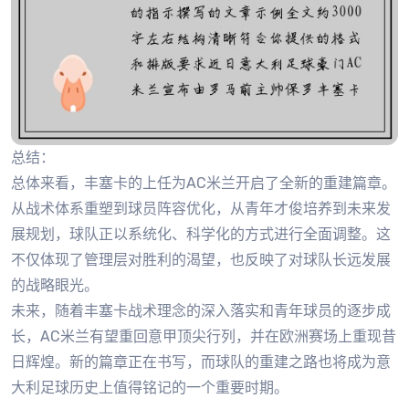
总结：
总体来看，丰塞卡的上任为AC米兰开启了全新的重建篇章。
从战术体系重塑到球员阵容优化，从青年才俊培养到未来发
展规划，球队正以系统化、科学化的方式进行全面调整。这
不仅体现了管理层对胜利的渴望，也反映了对球队长远发展
的战略眼光。
未来，随着丰塞卡战术理念的深入落实和青年球员的逐步成
长，AC米兰有望重回意甲顶尖行列，并在欧洲赛场上重现昔
日辉煌。新的篇章正在书写，而球队的重建之路也将成为意
大利足球历史上值得铭记的一个重要时期。