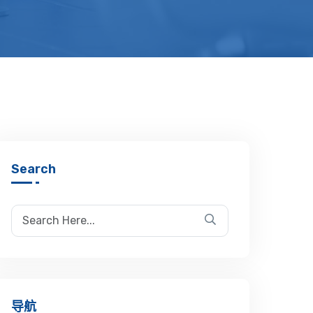
Search
导航