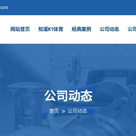
.com
网站首页
知道K1体育
经典案例
公司动态
公
公司动态
首页
公司动态