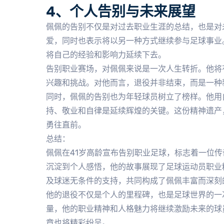
4、个人告别与未来展望
佩佩的告别不仅是对过去职业生涯的总结，也是对
爱，同时也表示将以另一种方式继续参与足球事业
将自己的经验和影响力延续下去。
告别职业赛场，对佩佩来说是一次人生转折。他将
兴趣和挑战。对他而言，退役并非结束，而是一种
同时，佩佩的告别也为年轻球员树立了榜样。他用
持、敬业和自律是延续辉煌的关键。这份精神遗产
勇往直前。
总结：
佩佩在41岁高龄宣布告别职业足球，标志着一位
沉淀到个人感悟，他的故事展现了足球运动员职业
及球迷无条件的支持，共同构成了佩佩丰富而深刻
他的退役不仅是个人的里程碑，也是足球世界的一
量，他的职业精神和人格魅力将继续激励未来的球
章也将精彩纷呈。