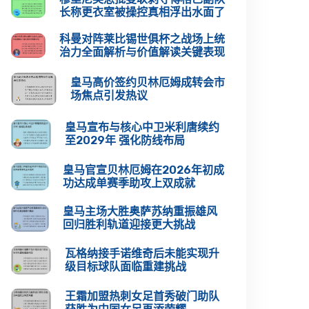
长称更衣室被操控真相浮出水面了
科曼对阵莱比锡世俱杯之战场上统
治力全面解析与价值解读关键表现
皇马高价签约贝林厄姆成转会市
场焦点引发热议
皇马宣布与核心中卫米利唐续约
至2029年 强化防线布局
皇马官宣贝林厄姆在2026年初成
功达成单赛季助攻上双成就
皇马主场大胜奥萨苏纳重振雄风
回归胜利轨道迎接更大挑战
瓦格纳接手诺维奇后未能实现升
级目标球队面临重建挑战
王霜加盟热刺女足首秀破门助队