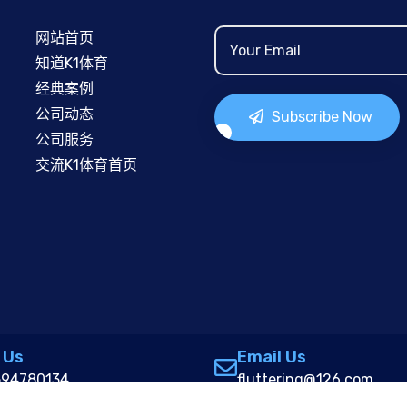
网站首页
知道K1体育
经典案例
公司动态
Subscribe Now
公司服务
交流K1体育首页
 Us
Email Us
594780134
fluttering@126.com