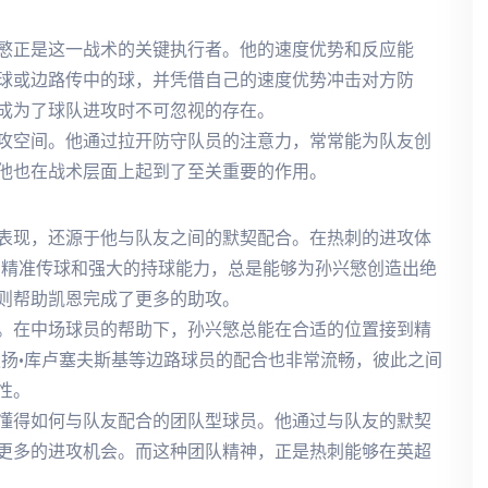
慜正是这一战术的关键执行者。他的速度优势和反应能
球或边路传中的球，并凭借自己的速度优势冲击对方防
成为了球队进攻时不可忽视的存在。
攻空间。他通过拉开防守队员的注意力，常常能为队友创
他也在战术层面上起到了至关重要的作用。
表现，还源于他与队友之间的默契配合。在热刺的进攻体
的精准传球和强大的持球能力，总是能够为孙兴慜创造出绝
则帮助凯恩完成了更多的助攻。
。在中场球员的帮助下，孙兴慜总能在合适的位置接到精
迪扬·库卢塞夫斯基等边路球员的配合也非常流畅，彼此之间
性。
懂得如何与队友配合的团队型球员。他通过与队友的默契
更多的进攻机会。而这种团队精神，正是热刺能够在英超