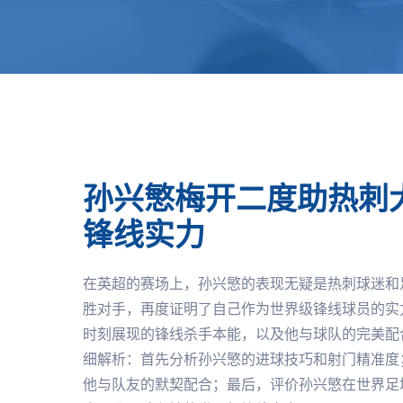
孙兴慜梅开二度助热刺
锋线实力
在英超的赛场上，孙兴慜的表现无疑是热刺球迷和
胜对手，再度证明了自己作为世界级锋线球员的实
时刻展现的锋线杀手本能，以及他与球队的完美配
细解析：首先分析孙兴慜的进球技巧和射门精准度
他与队友的默契配合；最后，评价孙兴慜在世界足