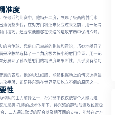
精准度
。在最近的比赛中，他梅开二度，展现了极高的射门水
迅速调整步伐，在对方门将还未反应过来之前，用一记冷
射门技巧，还要求他能够在快速的进攻节奏中保持冷静，
友的直传球，凭借自己卓越的跑位和意识，巧妙地躲开了
而是冷静地选择了一个角度极为狭小的射门位置，用一记
充分展现了孙兴慜射门的精准度与果断性，几乎没有给对
智慧的表现。他的脚法细腻，能够根据场上的情况选择最
进攻手段，正是孙兴慜在世界足坛屹立不倒的原因之一。
要性
为球队的主力前锋之一，孙兴慜不仅仅依靠个人能力进
安东尼奥·孔蒂的战术体系下，孙兴慜的跑动与进攻位置极
组合，二人通过默契的配合以及相互间的支持，能够在对方