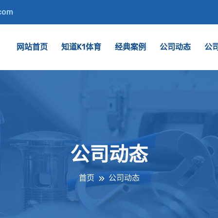
.com
网站首页
知道K1体育
经典案例
公司动态
公
公司动态
首页
公司动态