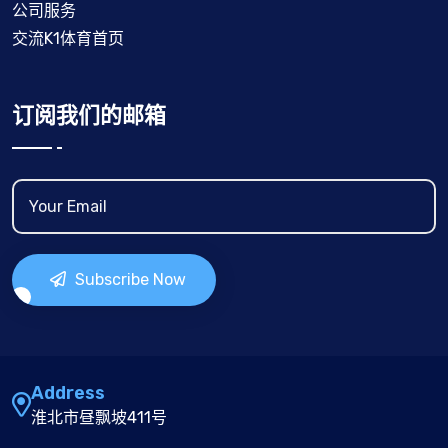
公司服务
交流K1体育首页
订阅我们的邮箱
Subscribe Now
Address
淮北市昼飘坡411号