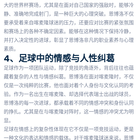
大的世界杯赛场，尤其是在面对自己国家的强敌时，能够冷
静、准确地完成射门，是一种巨大的心理突破。恩博洛不仅
要承受着来自喀麦隆球迷的压力，还要应对比赛的紧张氛围
和赛场上的各种不确定因素。能够在这种情况下保持冷静，
并打入决定性的进球，彰显了恩博洛非凡的职业素养与心理
素质。
4、足球中的情感与人性纠葛
足球作为一项团队运动，除了竞技的角逐外，背后往往也蕴
藏着复杂的人性与情感纠葛。恩博洛在面对喀麦隆时，不仅
仅是一次纯粹的比赛，他也面对着个人身份与文化认同的考
验。作为一名出生在喀麦隆、却选择代表瑞士出战的球员，
恩博洛的每一次进球，都承载着不同的情感冲突和身份认同
的挣扎。尤其是在与喀麦隆对阵时，这一情感的冲突尤为明
显。
足球在情感上的复杂性体现在它不仅是一项竞技运动，更是
一种文化的表达和情感的载体。对于喀麦隆球迷来说，恩博