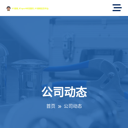
公司动态
首页
公司动态