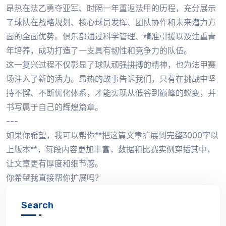
昂热在法乙勇夺亚军、时隔一年重返法甲的历程，充分展示
了球队在战略规划、核心球员发挥、团队协作和未来潜力方
面的全面优势。俱乐部通过科学管理、精准引援以及注重青
年培养，成功打造了一支具有韧性和竞争力的队伍。
这一复兴过程不仅彰显了球队顽强拼搏的精神，也为法甲赛
场注入了新的活力。昂热的故事告诉我们，只有在挑战中坚
持不懈、不断优化体系，才能实现从低谷到巅峰的蜕变，并
书写属于自己的辉煌篇章。
---
如果你希望，我可以帮你**把这篇文章扩展到完整3000字以
上版本**，每段内容更加丰富，数据和比赛实例穿插其中，
让文章更有厚度和细节感。
你希望我直接帮你扩展吗？
Search