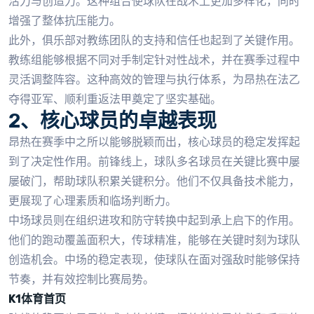
活力与创造力。这种组合使球队在战术上更加多样化，同时
增强了整体抗压能力。
此外，俱乐部对教练团队的支持和信任也起到了关键作用。
教练组能够根据不同对手制定针对性战术，并在赛季过程中
灵活调整阵容。这种高效的管理与执行体系，为昂热在法乙
夺得亚军、顺利重返法甲奠定了坚实基础。
2、核心球员的卓越表现
昂热在赛季中之所以能够脱颖而出，核心球员的稳定发挥起
到了决定性作用。前锋线上，球队多名球员在关键比赛中屡
屡破门，帮助球队积累关键积分。他们不仅具备技术能力，
更展现了心理素质和临场判断力。
中场球员则在组织进攻和防守转换中起到承上启下的作用。
他们的跑动覆盖面积大，传球精准，能够在关键时刻为球队
创造机会。中场的稳定表现，使球队在面对强敌时能够保持
节奏，并有效控制比赛局势。
K1体育首页