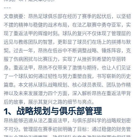
---
文章摘要：昂热足球俱乐部在经历了赛季的起伏后，以坚韧
不拔的精神与稳健的战术布局，在法乙联赛中勇夺亚军，实
现了重返法甲的辉煌时刻。球队的复兴不仅体现了管理层的
远见与教练团队的智慧，更彰显了球员们在场上的拼搏与默
契。过去一年，昂热在低谷中不断调整战略、锤炼阵容，克
服了伤病困扰与比赛压力，实现了从挫折到希望的华丽转
身。重返法甲，昂热不仅带来了激情与期待，也让人们见证
了一个球队如何通过韧性与努力重塑自我，书写崭新的历史
篇章。本文将从球队战略规划、核心球员表现、团队协作精
神以及未来发展潜力四个方面，深入解析昂热在重返法甲背
后的故事，展示其复兴之路的细节与亮点。
1、战略规划与俱乐部管理
昂热能够迅速从法乙重返法甲，与俱乐部科学的战略规划密
不可分。管理层在赛季初就明确了目标：通过稳健的财务管