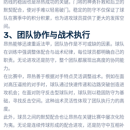
防线的稳固也是昂热成功的关键。门将的神勇扑救和后卫的
默契配合，使对手难以轻易破门。稳定的防守不仅保证了球
队在赛季中的积分积累，也为进攻球员提供了更大的发挥空
间。
3、团队协作与战术执行
昂热能够迅速重返法甲，团队协作是不可或缺的因素。球队
在训练中强调整体配合与战术纪律，每位球员都明确自己的
职责。无论进攻还是防守，整个团队都展现出高度的协同能
力。
在比赛中，昂热善于根据对手特点灵活调整战术。例如在面
对高压逼抢的对手时，球队通过快速传递和边路突破创造进
攻机会；在面对防守反击型球队时，球队则以稳固防守为基
础，寻找反击空间。这种战术灵活性体现了团队执行力的高
度。
此外，球员之间的默契配合也让昂热在关键比赛中屡次化险
为夷。无论是连续传球形成的配合进攻，还是防守中互相补