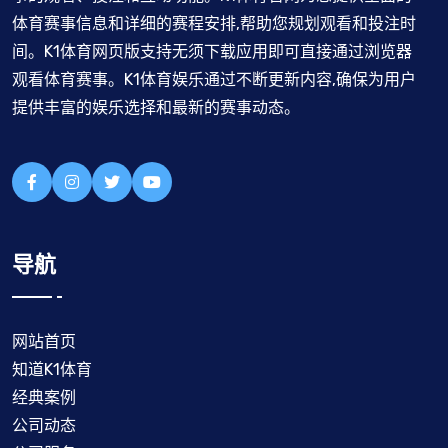
体育赛事信息和详细的赛程安排,帮助您规划观看和投注时
间。K1体育网页版支持无须下载应用即可直接通过浏览器
观看体育赛事。K1体育娱乐通过不断更新内容,确保为用户
提供丰富的娱乐选择和最新的赛事动态。
导航
网站首页
知道K1体育
经典案例
公司动态