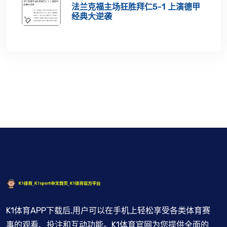
法兰克福主场狂胜拜仁5-1 上演德甲
经典大逆袭
K1体育APP下载后,用户可以在手机上轻松享受各类体育赛
事的观看、投注和互动功能。K1体育官网为您提供全面的