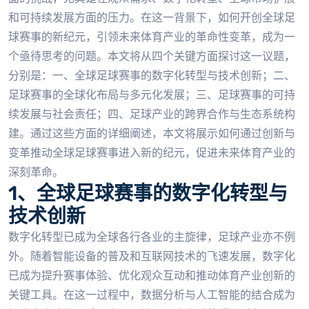
和可持续发展方面的压力。在这一背景下，如何开创全球足
球赛事的新纪元，引领未来体育产业的革命性变革，成为一
个亟待思考的问题。本文将从四个关键方面探讨这一议题，
分别是：一、全球足球赛事的数字化转型与技术创新；二、
足球赛事的全球化布局与多元化发展；三、足球赛事的可持
续发展与社会责任；四、足球产业的跨界合作与生态系统构
建。通过这些方面的详细阐述，本文将展示如何通过创新与
变革推动全球足球赛事进入新的纪元，促进未来体育产业的
深刻革命。
1、全球足球赛事的数字化转型与
技术创新
数字化转型已成为全球各行各业的主旋律，足球产业亦不例
外。随着智能设备的普及和互联网技术的飞速发展，数字化
已成为提升赛事体验、优化观众互动和推动体育产业创新的
关键工具。在这一过程中，数据分析与人工智能的结合成为