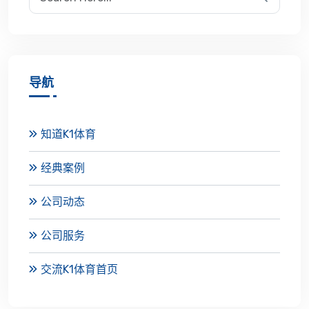
导航
知道K1体育
经典案例
公司动态
公司服务
交流K1体育首页