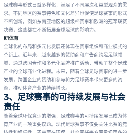
足球赛事形式日益多样化，满足了不同层次和类型观众的需
求。不同地区的赛事特色和文化差异也促使足球赛事的形式
不断创新，例如东南亚地区的超级杯赛事和欧洲的冠军联赛
决赛，这些都在不断拓展全球足球的影响力。
K1体育
全球化的布局和多元化发展还体现在赛事组织和商业模式的
革新上。近年来，越来越多的赞助商和广告商跨足足球领
域，通过跨国合作和多元化品牌推广活动，带动了整个足球
产业的全球商业化进程。未来，随着全球足球赛事的进一步
发展，跨国企业的赞助和参与将为足球赛事带来更多的资
源，推动体育产业的持续增长。
3、足球赛事的可持续发展与社会
责任
随着全球环保意识的增强，足球赛事的可持续发展已成为体
育产业的一项重要议题。现代足球赛事不仅要关注比赛的竞
技性和娱乐性，还需要在环保、社会责任等方面承担更多的