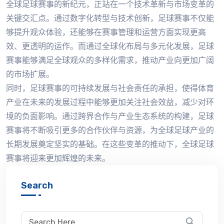
全球足球赛事的新纪元，正站在一个技术革新与市场变革的
关键交汇点。通过数字化转型与技术创新，足球赛事不仅能
够提升观众体验，还能够在赛事管理和运营方面实现更高
效、更透明的运作。而通过全球化布局与多元化发展，足球
赛事能够满足全球观众的多样化需求，推动产业向更加广阔
的市场扩展。
同时，足球赛事的可持续发展与社会责任的承担，使得体育
产业在未来的发展过程中能够更加关注社会效益，减少对环
境的负面影响。通过跨界合作与产业生态系统的构建，足球
赛事将不断吸引更多的合作伙伴与资源，为全球足球产业的
长期发展奠定坚实的基础。在这些变革的推动下，全球足球
赛事将迎来更加辉煌的未来。
Search