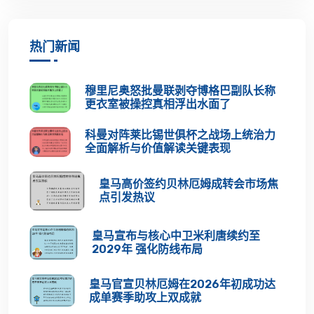
热门新闻
穆里尼奥怒批曼联剥夺博格巴副队长称
更衣室被操控真相浮出水面了
科曼对阵莱比锡世俱杯之战场上统治力
全面解析与价值解读关键表现
皇马高价签约贝林厄姆成转会市场焦
点引发热议
皇马宣布与核心中卫米利唐续约至
2029年 强化防线布局
皇马官宣贝林厄姆在2026年初成功达
成单赛季助攻上双成就