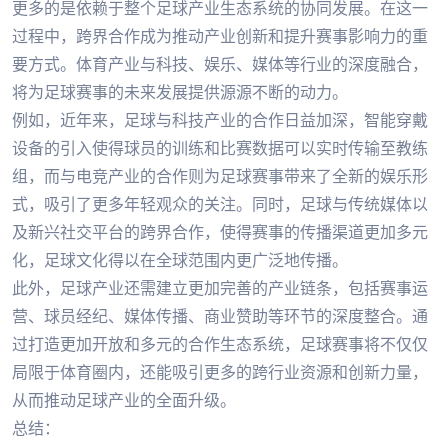
更多的是依赖于整个足球产业生态系统的协同发展。在这一
过程中，跨界合作成为推动产业创新和提升赛事影响力的重
要方式。体育产业与科技、娱乐、媒体等行业的深度融合，
将为足球赛事的未来发展提供源源不断的动力。
例如，近年来，足球与科技产业的合作日益加深，智能穿戴
设备的引入使得球员的训练和比赛数据可以实时传输至教练
组，而与电竞产业的合作则为足球赛事带来了全新的娱乐形
式，吸引了更多年轻观众的关注。同时，足球与传统媒体以
及新兴社交平台的跨界合作，使得赛事的传播渠道更加多元
化，足球文化得以在全球范围内更广泛地传播。
此外，足球产业还需建立更加完善的产业链条，包括赛事运
营、球员经纪、媒体传播、商业赞助等环节的深度整合。通
过打造更加开放和多元的合作生态系统，足球赛事将不仅仅
局限于体育圈内，还能吸引更多的跨行业资源和创新力量，
从而推动足球产业的全面升级。
总结：