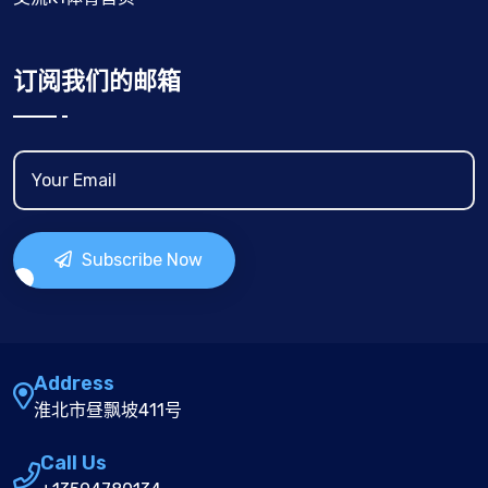
订阅我们的邮箱
Subscribe Now
Address
淮北市昼飘坡411号
Call Us