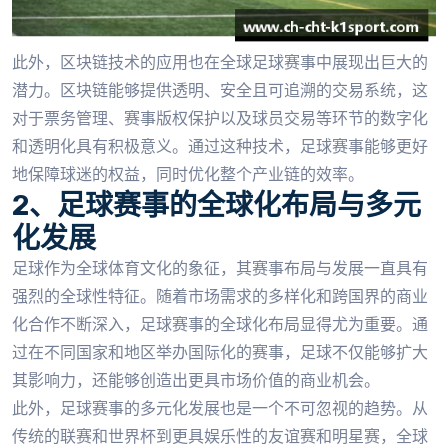
此外，区块链技术的应用也在全球足球赛事中展现出巨大的
潜力。区块链能够提供透明、安全且可追溯的交易系统，这
对于票务管理、赛事版权保护以及球员交易等环节的数字化
和透明化具有积极意义。通过这种技术，足球赛事能够更好
地保障球迷的权益，同时优化整个产业链的效率。
2、足球赛事的全球化布局与多元
化发展
足球作为全球体育文化的象征，其赛事布局与发展一直具有
强烈的全球性特征。随着市场需求的多样化和跨国界的商业
化合作不断深入，足球赛事的全球化布局显得尤为重要。通
过在不同国家和地区举办国际化的赛事，足球不仅能够扩大
其影响力，还能够创造出更具市场价值的商业机会。
此外，足球赛事的多元化发展也是一个不可忽视的趋势。从
传统的联赛和世界杯到更具娱乐性的友谊赛和明星赛，全球