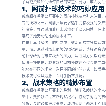
了解戴资颖如何通过自己的智慧和努力，成为羽毛
1、网前扑球技术的巧妙应用
戴资颖在香港公开赛中的网前扑球技术引人注目，
高的技巧之一，网前扑球要求选手拥有极强的反应
的决策，并通过精准的击球将对手逼入困境。在比
展现了她无与伦比的技术水平。
在与世界顶级选手的对决中，戴资颖常常凭借网前
量，而是通过对场上局势的敏锐判断，选择适合的
前扑球给对方带来极大的压力，逼迫对方失误或无
值得一提的是，戴资颖的网前扑球并不仅仅依靠单
能够在不同的场合，选择不同的扑球方式，如反手
技术变得极具威胁，令对手防不胜防。
2、战术策略的精妙布置
戴资颖在香港公开赛上的胜利，除了依赖她的个人
量中，戴资颖通过不断调整战术，打破了对方的节
分析，及时调整进攻策略，成功实现了战术上的制