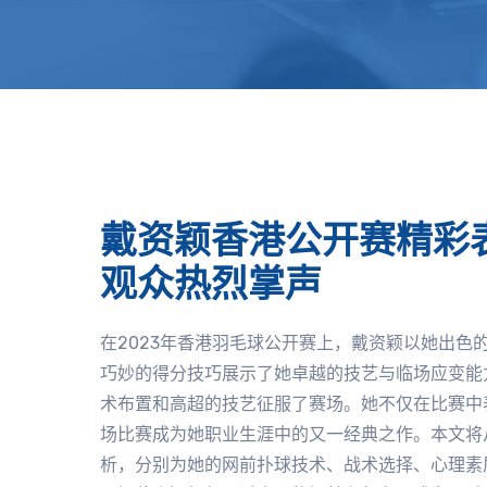
戴资颖香港公开赛精彩
观众热烈掌声
在2023年香港羽毛球公开赛上，戴资颖以她出色
巧妙的得分技巧展示了她卓越的技艺与临场应变能
术布置和高超的技艺征服了赛场。她不仅在比赛中
场比赛成为她职业生涯中的又一经典之作。本文将
析，分别为她的网前扑球技术、战术选择、心理素