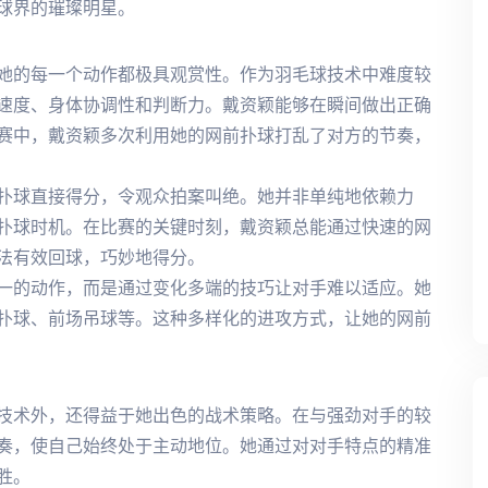
球界的璀璨明星。
她的每一个动作都极具观赏性。作为羽毛球技术中难度较
速度、身体协调性和判断力。戴资颖能够在瞬间做出正确
赛中，戴资颖多次利用她的网前扑球打乱了对方的节奏，
扑球直接得分，令观众拍案叫绝。她并非单纯地依赖力
扑球时机。在比赛的关键时刻，戴资颖总能通过快速的网
法有效回球，巧妙地得分。
一的动作，而是通过变化多端的技巧让对手难以适应。她
扑球、前场吊球等。这种多样化的进攻方式，让她的网前
技术外，还得益于她出色的战术策略。在与强劲对手的较
奏，使自己始终处于主动地位。她通过对对手特点的精准
胜。