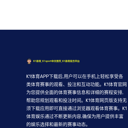
K1体育APP下载后,用户可以在手机上轻松享受各
类体育赛事的观看、投注和互动功能。K1体育官网
为您提供全面的体育赛事信息和详细的赛程安排,
帮助您规划观看和投注时间。K1体育网页版支持无
须下载应用即可直接通过浏览器观看体育赛事。K1
体育娱乐通过不断更新内容,确保为用户提供丰富
的娱乐选择和最新的赛事动态。