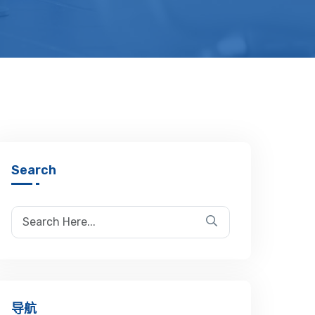
Search
导航