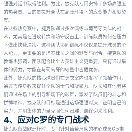
强强对话中取得胜利。为此，捷克队专门安排了多场高强度
的热身赛，目的是提升全队在高压环境下的应变能力和默契
度。
在这些热身赛中，捷克队通过多次演练与葡萄牙类似的战
术，尤其是在进攻转换和防守反击上，训练队员如何在压力
下做出快速决策。这种团队协同训练不仅仅是提升球员的个
人能力，更重要的是培养球员之间的默契与配合。捷克队的
教练也强调，团队配合比个人英雄主义更重要，只有通过集
体的努力，才能在与葡萄牙的较量中占据优势。
此外，捷克队的核心球员们在更衣室内也发挥了领袖作用，
通过言传身教来提升全队的士气和凝聚力。队长和其他老将
们通过在场上的引导和场下的鼓舞，激发了队员们的斗志和
拼搏精神。捷克队的目标是通过这场强强对决，证明自己的
实力，并用集体的力量克服任何困难，最终迎来胜利。
4、应对C罗的专门战术
捷克队备战欧洲杯时，专门针对葡萄牙队的核心球员C罗制