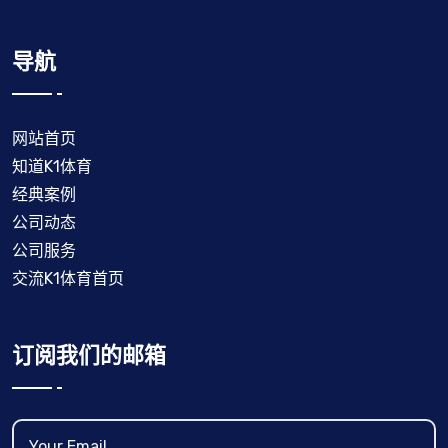
导航
网站首页
知道K1体育
经典案例
公司动态
公司服务
交流K1体育首页
订阅我们的邮箱