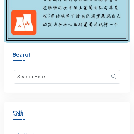
Search
导航