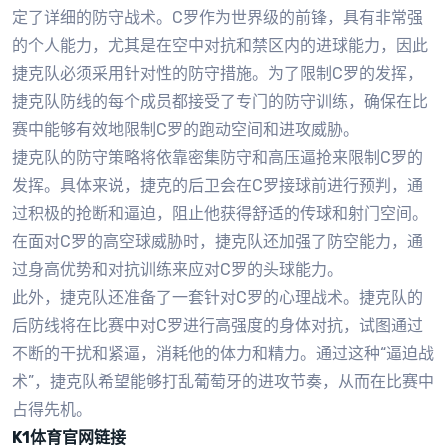
定了详细的防守战术。C罗作为世界级的前锋，具有非常强
的个人能力，尤其是在空中对抗和禁区内的进球能力，因此
捷克队必须采用针对性的防守措施。为了限制C罗的发挥，
捷克队防线的每个成员都接受了专门的防守训练，确保在比
赛中能够有效地限制C罗的跑动空间和进攻威胁。
捷克队的防守策略将依靠密集防守和高压逼抢来限制C罗的
发挥。具体来说，捷克的后卫会在C罗接球前进行预判，通
过积极的抢断和逼迫，阻止他获得舒适的传球和射门空间。
在面对C罗的高空球威胁时，捷克队还加强了防空能力，通
过身高优势和对抗训练来应对C罗的头球能力。
此外，捷克队还准备了一套针对C罗的心理战术。捷克队的
后防线将在比赛中对C罗进行高强度的身体对抗，试图通过
不断的干扰和紧逼，消耗他的体力和精力。通过这种“逼迫战
术”，捷克队希望能够打乱葡萄牙的进攻节奏，从而在比赛中
占得先机。
K1体育官网链接