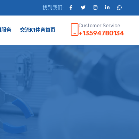
找到我们:
Customer Service
司服务
交流K1体育首页
+13594780134