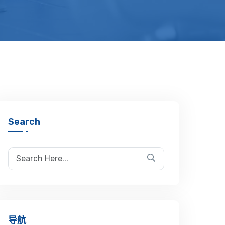
Search
导航