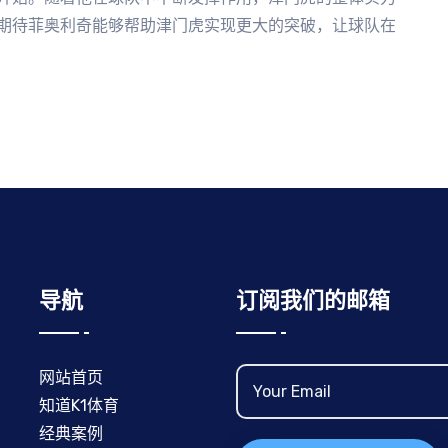
期待菲奥利奇能够帮助津门虎实现更大的突破，让球队在
导航
订阅我们的邮箱
网站首页
知道K1体育
经典案例