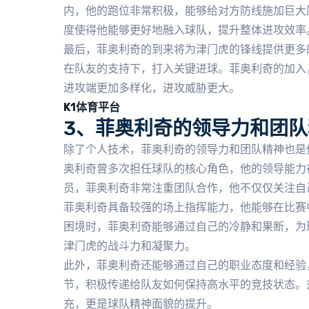
内，他的跑位非常积极，能够给对方防线施加巨大
度使得他能够更好地融入球队，提升整体进攻效率
最后，菲奥利奇的到来将为津门虎的锋线提供更多
在队友的支持下，打入关键进球。菲奥利奇的加入
进攻端更加多样化，进攻威胁更大。
K1体育平台
3、菲奥利奇的领导力和团队
除了个人技术，菲奥利奇的领导力和团队精神也是
奥利奇曾多次担任球队的核心角色，他的领导能力
员，菲奥利奇非常注重团队合作，他不仅仅关注自
菲奥利奇具备较强的场上指挥能力，他能够在比赛
困境时，菲奥利奇能够通过自己的冷静和果断，为
津门虎的战斗力和凝聚力。
此外，菲奥利奇还能够通过自己的职业态度和经验
节，积极传递给队友如何保持高水平的竞技状态。
充，更是球队精神面貌的提升。