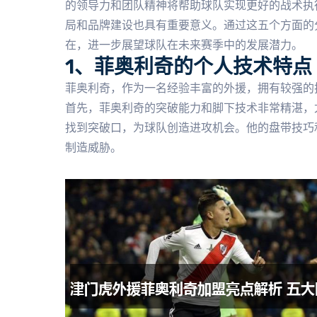
的领导力和团队精神将帮助球队实现更好的战术执
局和品牌建设也具有重要意义。通过这五个方面的
在，进一步展望球队在未来赛季中的发展潜力。
1、菲奥利奇的个人技术特点
菲奥利奇，作为一名经验丰富的外援，拥有较强的
首先，菲奥利奇的突破能力和脚下技术非常精湛，
找到突破口，为球队创造进攻机会。他的盘带技巧
制造威胁。