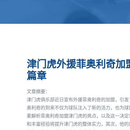
津门虎外援菲奥利奇加
篇章
文章摘要：
津门虎俱乐部近日宣布外援菲奥利奇的加盟，引发
奥利奇的到来不仅为球队注入了新的活力，也为球
素解析菲奥利奇加盟津门虎的亮点，以及这一决定
和丰富经验将提升津门虎的整体实力，其次，他的