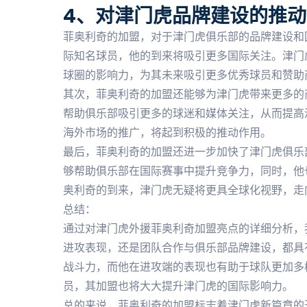
4、对津门虎品牌建设的推动
菲奥利奇的加盟，对于津门虎俱乐部的品牌建设和
际知名球员，他的到来将吸引更多国际关注。津门
球圈的影响力，为其未来吸引更多优秀球员和赞助
其次，菲奥利奇的加盟还能够为津门虎带来更多的
帮助俱乐部吸引更多的球迷和媒体关注，从而提高
海外市场的推广，将起到积极的推动作用。
最后，菲奥利奇的加盟还进一步加快了津门虎俱乐
够帮助俱乐部在国际赛事中提升竞争力，同时，他
奥利奇的到来，津门虎无疑将更具全球化视野，走
总结：
通过对津门虎外援菲奥利奇加盟亮点的详细分析，
进攻表现，还是团队合作与俱乐部品牌建设，都具
战斗力，而他在进攻端的表现也有助于球队更加多
员，其加盟也将大大提升津门虎的国际影响力。
总的来说，菲奥利奇的加盟标志着津门虎新篇章的