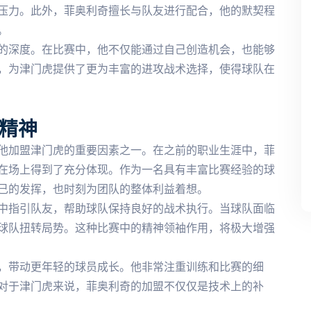
压力。此外，菲奥利奇擅长与队友进行配合，他的默契程
。
的深度。在比赛中，他不仅能通过自己创造机会，也能够
，为津门虎提供了更为丰富的进攻战术选择，使得球队在
精神
他加盟津门虎的重要因素之一。在之前的职业生涯中，菲
在场上得到了充分体现。作为一名具有丰富比赛经验的球
己的发挥，也时刻为团队的整体利益着想。
中指引队友，帮助球队保持良好的战术执行。当球队面临
球队扭转局势。这种比赛中的精神领袖作用，将极大增强
，带动更年轻的球员成长。他非常注重训练和比赛的细
对于津门虎来说，菲奥利奇的加盟不仅仅是技术上的补