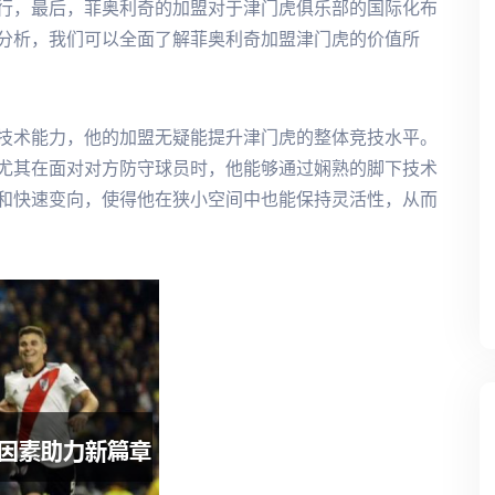
行，最后，菲奥利奇的加盟对于津门虎俱乐部的国际化布
分析，我们可以全面了解菲奥利奇加盟津门虎的价值所
技术能力，他的加盟无疑能提升津门虎的整体竞技水平。
尤其在面对对方防守球员时，他能够通过娴熟的脚下技术
和快速变向，使得他在狭小空间中也能保持灵活性，从而