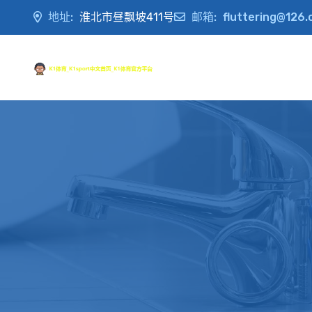
地址:
淮北市昼飘坡411号
邮箱:
fluttering@126