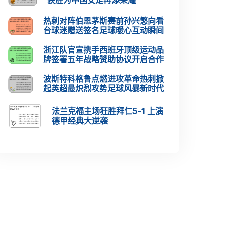
获胜为中国女足再添荣耀
热刺对阵伯恩茅斯赛前孙兴慜向看
台球迷赠送签名足球暖心互动瞬间
浙江队官宣携手西班牙顶级运动品
牌签署五年战略赞助协议开启合作
波斯特科格鲁点燃进攻革命热刺掀
起英超最炽烈攻势足球风暴新时代
法兰克福主场狂胜拜仁5-1 上演
德甲经典大逆袭