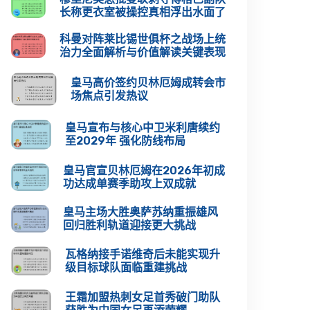
长称更衣室被操控真相浮出水面了
科曼对阵莱比锡世俱杯之战场上统
治力全面解析与价值解读关键表现
皇马高价签约贝林厄姆成转会市
场焦点引发热议
皇马宣布与核心中卫米利唐续约
至2029年 强化防线布局
皇马官宣贝林厄姆在2026年初成
功达成单赛季助攻上双成就
皇马主场大胜奥萨苏纳重振雄风
回归胜利轨道迎接更大挑战
瓦格纳接手诺维奇后未能实现升
级目标球队面临重建挑战
王霜加盟热刺女足首秀破门助队