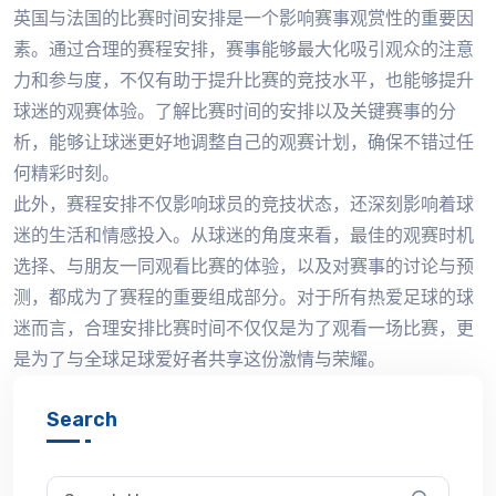
英国与法国的比赛时间安排是一个影响赛事观赏性的重要因
素。通过合理的赛程安排，赛事能够最大化吸引观众的注意
力和参与度，不仅有助于提升比赛的竞技水平，也能够提升
球迷的观赛体验。了解比赛时间的安排以及关键赛事的分
析，能够让球迷更好地调整自己的观赛计划，确保不错过任
何精彩时刻。
此外，赛程安排不仅影响球员的竞技状态，还深刻影响着球
迷的生活和情感投入。从球迷的角度来看，最佳的观赛时机
选择、与朋友一同观看比赛的体验，以及对赛事的讨论与预
测，都成为了赛程的重要组成部分。对于所有热爱足球的球
迷而言，合理安排比赛时间不仅仅是为了观看一场比赛，更
是为了与全球足球爱好者共享这份激情与荣耀。
Search