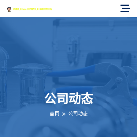
公司动态
首页
公司动态