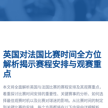
英国对法国比赛时间全方位
解析揭示赛程安排与观赛重
点
本文将全面解析英国与法国比赛的赛程安排及其观赛重点，
着重探讨比赛时间安排的重要性、关键赛事的分析、如何选
择最佳观赛时机以及比赛对球迷的影响。从比赛时间的制定
到关键比赛的安排，每个方面都将在以下内容中详细解析，