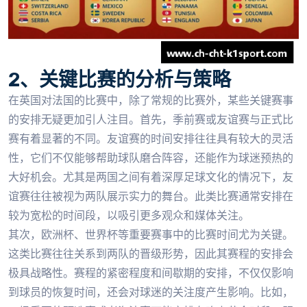
2、关键比赛的分析与策略
在英国对法国的比赛中，除了常规的比赛外，某些关键赛事
的安排无疑更加引人注目。首先，季前赛或友谊赛与正式比
赛有着显著的不同。友谊赛的时间安排往往具有较大的灵活
性，它们不仅能够帮助球队磨合阵容，还能作为球迷预热的
大好机会。尤其是两国之间有着深厚足球文化的情况下，友
谊赛往往被视为两队展示实力的舞台。此类比赛通常安排在
较为宽松的时间段，以吸引更多观众和媒体关注。
其次，欧洲杯、世界杯等重要赛事中的比赛时间尤为关键。
这类比赛往往关系到两队的晋级形势，因此其赛程的安排会
极具战略性。赛程的紧密程度和间歇期的安排，不仅仅影响
到球员的恢复时间，还会对球迷的关注度产生影响。比如，