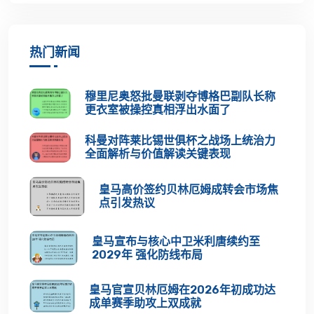
热门新闻
穆里尼奥怒批曼联剥夺博格巴副队长称
更衣室被操控真相浮出水面了
科曼对阵莱比锡世俱杯之战场上统治力
全面解析与价值解读关键表现
皇马高价签约贝林厄姆成转会市场焦
点引发热议
皇马宣布与核心中卫米利唐续约至
2029年 强化防线布局
皇马官宣贝林厄姆在2026年初成功达
成单赛季助攻上双成就