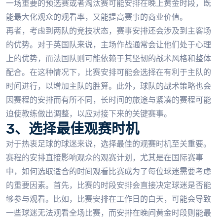
一场重要的预选赛或者淘汰赛可能安排在晚上黄金时段，既
能最大化观众的观看率，又能提高赛事的商业价值。
再者，考虑到两队的竞技状态，赛事安排还会涉及到主客场
的优势。对于英国队来说，主场作战通常会让他们处于心理
上的优势，而法国队则可能依赖于其坚韧的战术风格和整体
配合。在这种情况下，比赛安排可能会选择在有利于主队的
时间进行，以增加主队的胜算。此外，球队的战术策略也会
因赛程的安排而有所不同，长时间的旅途与紧凑的赛程可能
迫使教练做出调整，以应对接下来的关键赛事。
3、选择最佳观赛时机
对于热衷足球的球迷来说，选择最佳的观赛时机至关重要。
赛程的安排直接影响观众的观赛计划，尤其是在国际赛事
中，如何选取适合的时间观看比赛成为了每位球迷需要考虑
的重要因素。首先，比赛的时段安排会直接决定球迷是否能
够参与观看。比如，比赛安排在工作日的白天，可能会导致
一些球迷无法观看全场比赛，而安排在晚间黄金时段则能最