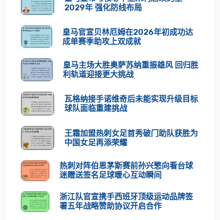
2029年 强化防线布局
皇马官宣贝林厄姆在2026年初成功达
成单赛季助攻上双成就
皇马主场大胜奥萨苏纳重振雄风 回归胜
利轨道迎接更大挑战
瓦格纳接手诺维奇后未能实现升级目标
球队面临重建挑战
王霜加盟热刺女足首秀破门助队获胜为
中国女足再添荣耀
热刺对阵伯恩茅斯赛前孙兴慜向看台球
迷赠送签名足球暖心互动瞬间
浙江队官宣携手西班牙顶级运动品牌签
署五年战略赞助协议开启合作