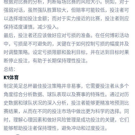
根据对比赛的分析，判断每场比赛的风险大小。例如，对于
强弱对话，虽然强队胜算较大，但赔率可能较低，投注者可
以选择增加投注金额；而对于实力接近的比赛，投注者则应
保持适度谨慎，减少投入。
最后，投注者还应该做好应对亏损的准备。在任何博彩活动
中，亏损是不可避免的，关键在于如何控制亏损的幅度并及
时调整策略。设定亏损限额和盈利目标，并在达到目标时果
断停止投注，有助于长期保持理性投注。
总结：
K1体育
制定英足总杯最佳投注策略并非易事，它需要投注者从多个
角度综合分析数据、球队表现以及赛事的特殊性。通过对历
史数据和球队状况的深入分析，投注者能够更精准地预测比
赛结果，从而在不同的投注市场中做出更为科学的选择。同
时，理解心理因素和做好风险管理是成功投注的关键，它们
能够帮助投注者保持理性，避免冲动和过度投注。