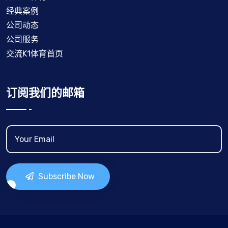
经典案例
公司动态
公司服务
交流K1体育首页
订阅我们的邮箱
Subscribe Now