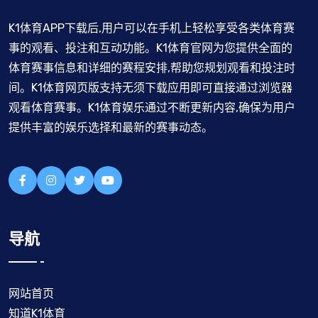
K1体育APP下载后,用户可以在手机上轻松享受各类体育赛
事的观看、投注和互动功能。K1体育官网为您提供全面的
体育赛事信息和详细的赛程安排,帮助您规划观看和投注时
间。K1体育网页版支持无须下载应用即可直接通过浏览器
观看体育赛事。K1体育娱乐通过不断更新内容,确保为用户
提供丰富的娱乐选择和最新的赛事动态。
导航
网站首页
知道K1体育