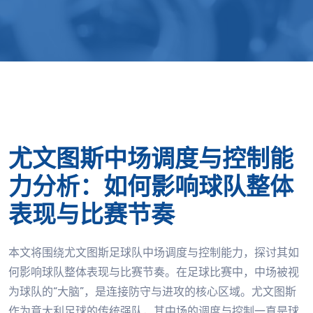
尤文图斯中场调度与控制能
力分析：如何影响球队整体
表现与比赛节奏
本文将围绕尤文图斯足球队中场调度与控制能力，探讨其如
何影响球队整体表现与比赛节奏。在足球比赛中，中场被视
为球队的“大脑”，是连接防守与进攻的核心区域。尤文图斯
作为意大利足球的传统强队，其中场的调度与控制一直是球