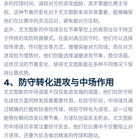
多的控球时间，减轻对方的进攻威胁，逐步掌握比赛主导
权。这种节奏的变化对于尤文图斯来说非常重要，能够确保
他们在比赛中的灵活应对，避免被对方压制。
此外，尤文图斯的中场球员在节奏掌控上的表现往往不拘泥
于传统的攻防转换模式。在面对高压防守时，他们可以选择
短传渗透、传切配合等方式，慢慢突破对方防线；而在对方
进攻较为强势时，他们则能选择减缓进攻节奏，稳住场面。
这样灵活的节奏变化，使得尤文图斯能在多种不同情况下保
持比赛优势。
4、防守转化进攻与中场作用
尤文图斯的中场调度不仅仅是进攻端的调度，他们在防守转
化进攻方面同样发挥着重要作用。在防守阶段，中场球员通
过精确的拦截和快速的传球，将防守转化为进攻，这一过程
能够在瞬间改变比赛节奏，为球队创造反击机会。尤文图斯
的中场球员非常注重防守反击，他们在比赛中不仅要阻止对
方进攻，还要为反击做出精准的传球和跑动。