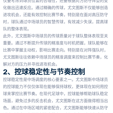
仅要考虑到球员位置的合理性，还要根据对方防守阵型的变
化做出迅速反应。通过精确的传球，尤文图斯不仅能够创造
进攻机会，还能有效控制比赛节奏，特别是在面对高压防守
时，球队通过中场球员的智慧传球，有效减少失误，提高球
队的整体表现。
此外，尤文图斯中场球员的传球质量对于球队整体表现至关
重要。通过不断提升传球的精准度与时机把握，球队能够在
比赛中掌握主动权，影响比赛走向。特别是在对阵强队时，
尤文图斯往往依赖中场球员的精准调度来控制比赛节奏，化
解对方的压力并寻找进攻机会。
2、控球稳定性与节奏控制
控球稳定性是中场调度的核心要素之一。尤文图斯中场球员
的控球能力不仅仅体现在能够保持球权，更体现在如何用控
球来掌控比赛节奏。在现代足球中，控球能够帮助球队稳定
场面，避免过多的反击机会，尤文图斯在这方面做得相当出
色。通过在中场区域的紧密配合，尤文图斯能够快速从防守