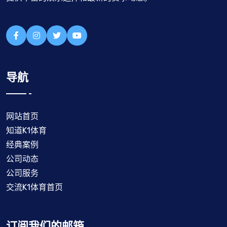
导航
网站首页
知道K1体育
经典案例
公司动态
公司服务
交流K1体育首页
订阅我们的邮箱