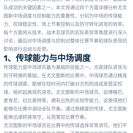
队成功的关键因素之一。本文将通过四个方面详细分析尤文
图斯中场调度与控制能力的重要性，分别为中场的传球能
力、控球稳定性、场上节奏控制以及防守转化进攻的效率。
每个方面将从技术、战术及球员的实际表现等角度进行深入
讨论，最后对中场调度与控制对整体比赛节奏和球队表现的
影响进行总结与反思。
1、传球能力与中场调度
传球能力是中场球员最为基础的技能之一，也是球队进攻与
防守转换的基础。在尤文图斯的比赛中，中场球员通过精准
的传球调度，能够在短时间内打破对方的防线或是稳定控
球，组织起高效的进攻。尤文图斯的中场球员，如博格巴、
麦肯尼、拉比奥特等，拥有出色的长短传能力，这使得他们
能够在比赛中调动全队节奏。通过高精度的传球，尤文图斯
能够迅速转换攻守，从而掌控比赛节奏。
尤文图斯的中场球员在比赛中的传球选择非常讲究，他们不