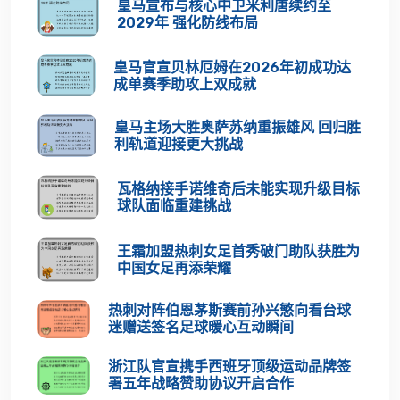
皇马宣布与核心中卫米利唐续约至
2029年 强化防线布局
皇马官宣贝林厄姆在2026年初成功达
成单赛季助攻上双成就
皇马主场大胜奥萨苏纳重振雄风 回归胜
利轨道迎接更大挑战
瓦格纳接手诺维奇后未能实现升级目标
球队面临重建挑战
王霜加盟热刺女足首秀破门助队获胜为
中国女足再添荣耀
热刺对阵伯恩茅斯赛前孙兴慜向看台球
迷赠送签名足球暖心互动瞬间
浙江队官宣携手西班牙顶级运动品牌签
署五年战略赞助协议开启合作