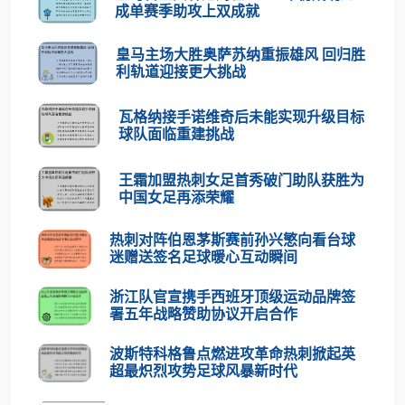
成单赛季助攻上双成就
皇马主场大胜奥萨苏纳重振雄风 回归胜
利轨道迎接更大挑战
瓦格纳接手诺维奇后未能实现升级目标
球队面临重建挑战
王霜加盟热刺女足首秀破门助队获胜为
中国女足再添荣耀
热刺对阵伯恩茅斯赛前孙兴慜向看台球
迷赠送签名足球暖心互动瞬间
浙江队官宣携手西班牙顶级运动品牌签
署五年战略赞助协议开启合作
波斯特科格鲁点燃进攻革命热刺掀起英
超最炽烈攻势足球风暴新时代