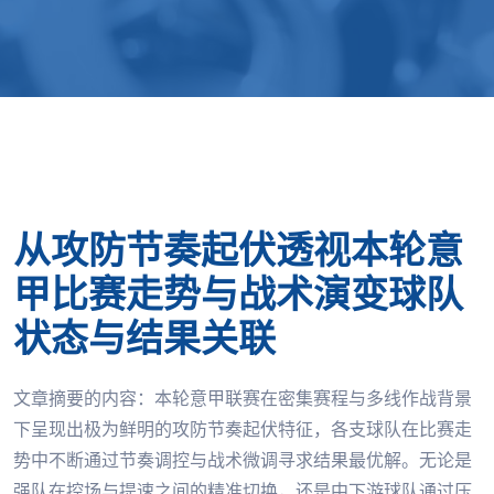
从攻防节奏起伏透视本轮意
甲比赛走势与战术演变球队
状态与结果关联
文章摘要的内容：本轮意甲联赛在密集赛程与多线作战背景
下呈现出极为鲜明的攻防节奏起伏特征，各支球队在比赛走
势中不断通过节奏调控与战术微调寻求结果最优解。无论是
强队在控场与提速之间的精准切换，还是中下游球队通过压