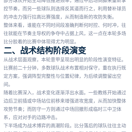
部分球队开始主动降低推进频率，通过中后场倒脚来重新掌
控节奏，而另一些球队则选择反其道而行之，利用替补球员
的冲击力强行拉高比赛强度，从而制造新的攻防失衡。
整体来看，谁能在不同时间段准确判断何时控、何时冲，往
往就能在节奏主导权的争夺中占据上风，这一点在本轮多场
比分胶着的比赛中体现得尤为明显。
二、战术结构阶段演变
从战术层面观察，本轮意甲呈现出明显的阶段性演变特征。
比赛前二十分钟，多数球队战术布置相对保守，重在执行既
定方案，强调阵型完整性与位置纪律，为后续调整留出空
间。
随着比赛深入，战术变化逐渐浮出水面。一些教练开始通过
边后卫前插或中场站位前移来增强进攻宽度，从而加快整体
攻势节奏；而防守一方则通过中场回撤形成临时三中卫体
系，应对对手的边路冲击。
下半场成为战术博弈的高潮阶段。比分落后的球队往往主动