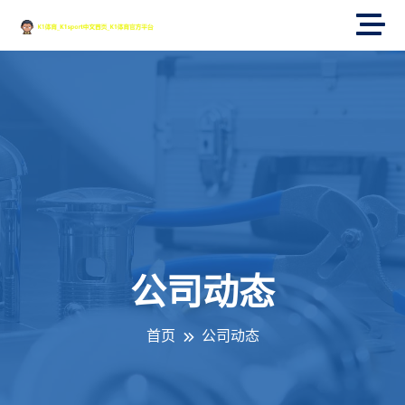
公司动态
首页
公司动态