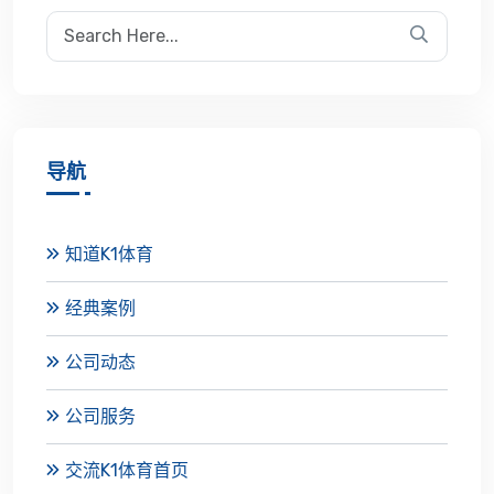
导航
知道K1体育
经典案例
公司动态
公司服务
交流K1体育首页