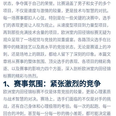
状态，争夺属于自己的荣誉。比赛涵盖了男子和女子的多个
项目，不仅是速度与激情的较量，更是技术与智慧的对抗。
每一场赛事都扣人心弦，特别是在一些关键的决赛中，选手
们的表现更是让人叹为观止。从速度型项目到力量型项目，
再到那些充满技术含量的项目，欧洲室内田径锦标赛无疑为
观众呈现了一场视觉与竞技的双重盛宴。各路顶尖选手在比
赛中的精湛技艺以及高水平的竞技状态，无论是赛道上的冲
刺，还是场地上的跳跃，都给人留下了深刻的印象。本篇文
章将从赛事的整体氛围、顶尖选手的表现、各项目的精彩角
逐、以及赛事的影响力四个方面，深入剖析欧洲室内田径锦
标赛的精彩与热烈。
1、赛事氛围：紧张激烈的竞争
欧洲室内田径锦标赛不仅是体育竞技的较量，更是心理素质
与战术智慧的对决。赛场上，选手们面临的不仅是对手的挑
战，还有自己身体和心理极限的考验。每一次的起跑、每一
回合的冲刺，甚至每一分每一秒的微小差距，都可能决定最