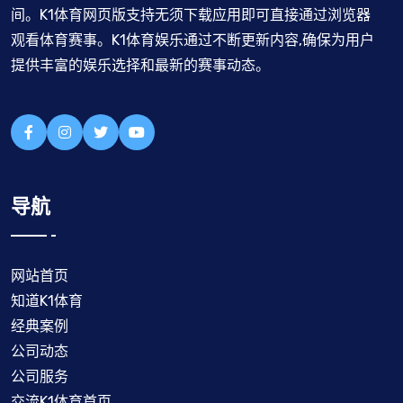
间。K1体育网页版支持无须下载应用即可直接通过浏览器
观看体育赛事。K1体育娱乐通过不断更新内容,确保为用户
提供丰富的娱乐选择和最新的赛事动态。
导航
网站首页
知道K1体育
经典案例
公司动态
公司服务
交流K1体育首页