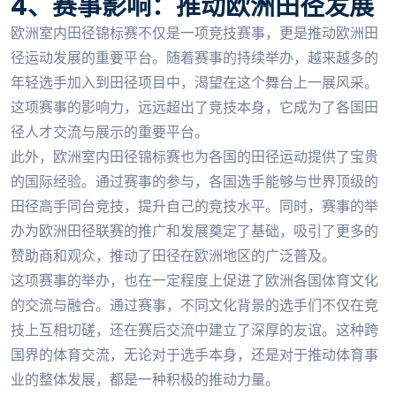
4、赛事影响：推动欧洲田径发展
欧洲室内田径锦标赛不仅是一项竞技赛事，更是推动欧洲田
径运动发展的重要平台。随着赛事的持续举办，越来越多的
年轻选手加入到田径项目中，渴望在这个舞台上一展风采。
这项赛事的影响力，远远超出了竞技本身，它成为了各国田
径人才交流与展示的重要平台。
此外，欧洲室内田径锦标赛也为各国的田径运动提供了宝贵
的国际经验。通过赛事的参与，各国选手能够与世界顶级的
田径高手同台竞技，提升自己的竞技水平。同时，赛事的举
办为欧洲田径联赛的推广和发展奠定了基础，吸引了更多的
赞助商和观众，推动了田径在欧洲地区的广泛普及。
这项赛事的举办，也在一定程度上促进了欧洲各国体育文化
的交流与融合。通过赛事，不同文化背景的选手们不仅在竞
技上互相切磋，还在赛后交流中建立了深厚的友谊。这种跨
国界的体育交流，无论对于选手本身，还是对于推动体育事
业的整体发展，都是一种积极的推动力量。