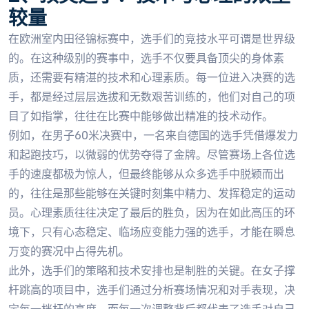
较量
在欧洲室内田径锦标赛中，选手们的竞技水平可谓是世界级
的。在这种级别的赛事中，选手不仅要具备顶尖的身体素
质，还需要有精湛的技术和心理素质。每一位进入决赛的选
手，都是经过层层选拔和无数艰苦训练的，他们对自己的项
目了如指掌，往往在比赛中能够做出精准的技术动作。
例如，在男子60米决赛中，一名来自德国的选手凭借爆发力
和起跑技巧，以微弱的优势夺得了金牌。尽管赛场上各位选
手的速度都极为惊人，但最终能够从众多选手中脱颖而出
的，往往是那些能够在关键时刻集中精力、发挥稳定的运动
员。心理素质往往决定了最后的胜负，因为在如此高压的环
境下，只有心态稳定、临场应变能力强的选手，才能在瞬息
万变的赛况中占得先机。
此外，选手们的策略和技术安排也是制胜的关键。在女子撑
杆跳高的项目中，选手们通过分析赛场情况和对手表现，决