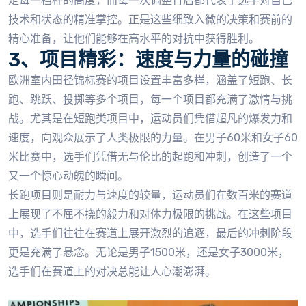
定每一档杆的高度，而每一次调整背后都代表了选手对自己
技术和状态的精准掌控。正是这些细致入微的决策和赛前的
精心准备，让他们能够在高水平的对抗中获得胜利。
3、项目精彩：速度与力量的碰撞
欧洲室内田径锦标赛的项目设置丰富多样，涵盖了短跑、长
跑、跳跃、投掷等多个项目，每一个项目都充满了激情与挑
战。尤其是在短跑类项目中，运动员们凭借超凡的爆发力和
速度，向观众展示了人类极限的力量。在男子60米和女子60
米比赛中，选手们凭借无与伦比的起跑和冲刺，创造了一个
又一个惊心动魄的瞬间。
长跑项目则是耐力与速度的较量，运动员们在数百米的赛道
上展现了不屈不挠的毅力和对体力极限的挑战。在这些项目
中，选手们往往在赛道上展开激烈的追逐，最后的冲刺阶段
更是充满了悬念。无论是男子1500米，还是女子3000米，
选手们在赛道上的对决总能让人心潮澎湃。