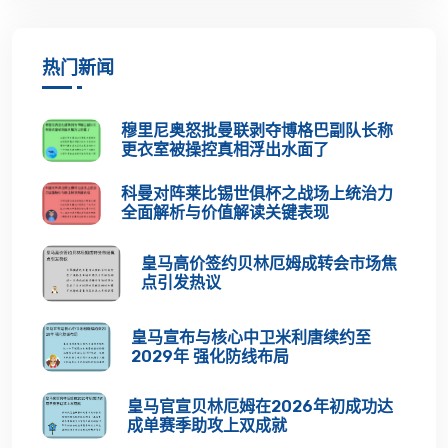
热门新闻
穆里尼奥怒批曼联剥夺博格巴副队长称
更衣室被操控真相浮出水面了
科曼对阵莱比锡世俱杯之战场上统治力
全面解析与价值解读关键表现
皇马高价签约贝林厄姆成转会市场焦
点引发热议
皇马宣布与核心中卫米利唐续约至
2029年 强化防线布局
皇马官宣贝林厄姆在2026年初成功达
成单赛季助攻上双成就