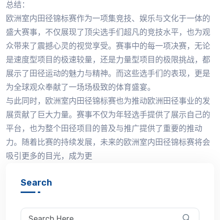
总结：
欧洲室内田径锦标赛作为一项集竞技、娱乐与文化于一体的
盛大赛事，不仅展现了顶尖选手们超凡的竞技水平，也为观
众带来了震撼心灵的视觉享受。赛事中的每一项决赛，无论
是速度型项目的极速较量，还是力量型项目的极限挑战，都
展示了田径运动的魅力与精神。而这些选手们的表现，更是
为全球观众奉献了一场场极致的体育盛宴。
与此同时，欧洲室内田径锦标赛也为推动欧洲田径事业的发
展贡献了巨大力量。赛事不仅为年轻选手提供了展示自己的
平台，也为整个田径项目的普及与推广提供了重要的推动
力。随着比赛的持续发展，未来的欧洲室内田径锦标赛将会
吸引更多的目光，成为更
Search