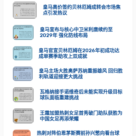
皇马高价签约贝林厄姆成转会市场焦
点引发热议
皇马宣布与核心中卫米利唐续约至
2029年 强化防线布局
皇马官宣贝林厄姆在2026年初成功达
成单赛季助攻上双成就
皇马主场大胜奥萨苏纳重振雄风 回归胜
利轨道迎接更大挑战
瓦格纳接手诺维奇后未能实现升级目标
球队面临重建挑战
王霜加盟热刺女足首秀破门助队获胜为
中国女足再添荣耀
热刺对阵伯恩茅斯赛前孙兴慜向看台球