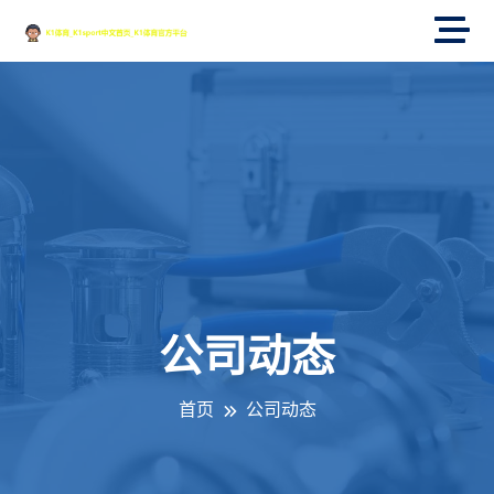
公司动态
首页
公司动态