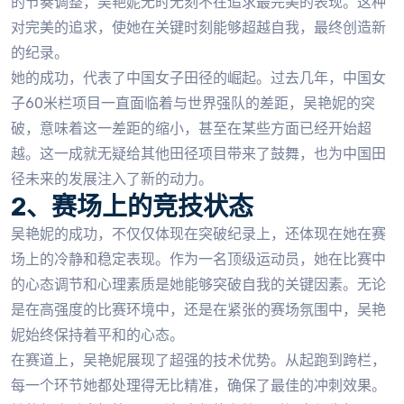
的节奏调整，吴艳妮无时无刻不在追求最完美的表现。这种
对完美的追求，使她在关键时刻能够超越自我，最终创造新
的纪录。
她的成功，代表了中国女子田径的崛起。过去几年，中国女
子60米栏项目一直面临着与世界强队的差距，吴艳妮的突
破，意味着这一差距的缩小，甚至在某些方面已经开始超
越。这一成就无疑给其他田径项目带来了鼓舞，也为中国田
径未来的发展注入了新的动力。
2、赛场上的竞技状态
吴艳妮的成功，不仅仅体现在突破纪录上，还体现在她在赛
场上的冷静和稳定表现。作为一名顶级运动员，她在比赛中
的心态调节和心理素质是她能够突破自我的关键因素。无论
是在高强度的比赛环境中，还是在紧张的赛场氛围中，吴艳
妮始终保持着平和的心态。
在赛道上，吴艳妮展现了超强的技术优势。从起跑到跨栏，
每一个环节她都处理得无比精准，确保了最佳的冲刺效果。