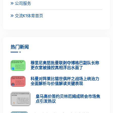
公司服务
交流K1体育首页
热门新闻
穆里尼奥怒批曼联剥夺博格巴副队长称
更衣室被操控真相浮出水面了
科曼对阵莱比锡世俱杯之战场上统治力
全面解析与价值解读关键表现
皇马高价签约贝林厄姆成转会市场焦
点引发热议