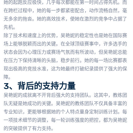
她的起跑反应极快，几乎每次都能在第一时间占得先机。而
在跨栏过程中，她的每一步都紧密配合，动作流畅自然，毫
无多余的拖沓。她的高效技术，使她在激烈的竞争中占据了
先机。
除了技术和速度上的优势，吴艳妮的稳定性也是她在国际赛
场上能够脱颖而出的关键。在全球顶级赛事中，许多选手的
状态会因为心理压力或赛场气氛而有所波动，但吴艳妮总能
在压力下保持清晰的头脑，稳步前行。她的每一场比赛都表
现出极高的竞技水准，这为她最终打破纪录提供了强大的保
障。
3、背后的支持力量
吴艳妮的成就离不开背后强大的支持团队。这其中，教练团
队无疑是她成功的关键。吴艳妮的教练团队不仅具备丰富的
专业知识，更能够根据她的个人特点量身定制训练计划。每
一项技术细节的调整，每一轮训练强度的把控，都为吴艳妮
的突破提供了有力支持。