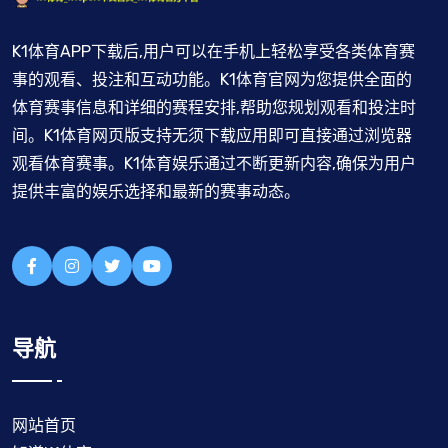
K1体育APP下载后,用户可以在手机上轻松享受各类体育赛
事的观看、投注和互动功能。K1体育官网为您提供全面的
体育赛事信息和详细的赛程安排,帮助您规划观看和投注时
间。K1体育网页版支持无须下载应用即可直接通过浏览器
观看体育赛事。K1体育娱乐通过不断更新内容,确保为用户
提供丰富的娱乐选择和最新的赛事动态。
导航
网站首页