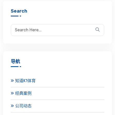
Search
导航
知道K1体育
经典案例
公司动态