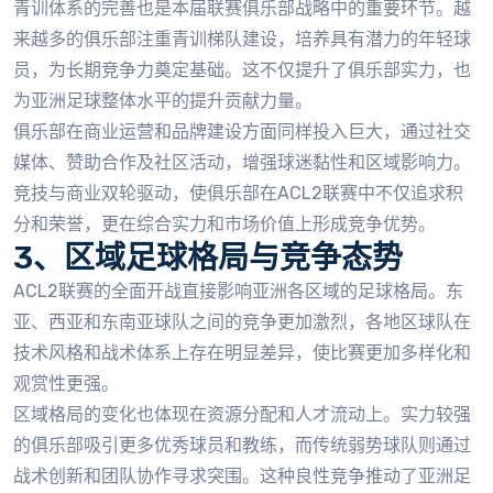
青训体系的完善也是本届联赛俱乐部战略中的重要环节。越
来越多的俱乐部注重青训梯队建设，培养具有潜力的年轻球
员，为长期竞争力奠定基础。这不仅提升了俱乐部实力，也
为亚洲足球整体水平的提升贡献力量。
俱乐部在商业运营和品牌建设方面同样投入巨大，通过社交
媒体、赞助合作及社区活动，增强球迷黏性和区域影响力。
竞技与商业双轮驱动，使俱乐部在ACL2联赛中不仅追求积
分和荣誉，更在综合实力和市场价值上形成竞争优势。
3、区域足球格局与竞争态势
ACL2联赛的全面开战直接影响亚洲各区域的足球格局。东
亚、西亚和东南亚球队之间的竞争更加激烈，各地区球队在
技术风格和战术体系上存在明显差异，使比赛更加多样化和
观赏性更强。
区域格局的变化也体现在资源分配和人才流动上。实力较强
的俱乐部吸引更多优秀球员和教练，而传统弱势球队则通过
战术创新和团队协作寻求突围。这种良性竞争推动了亚洲足