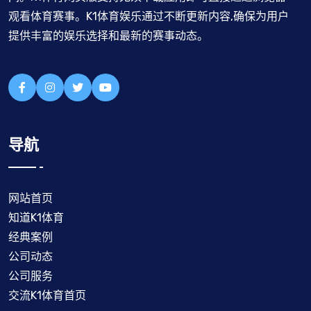
观看体育赛事。K1体育娱乐通过不断更新内容,确保为用户
提供丰富的娱乐选择和最新的赛事动态。
导航
网站首页
知道K1体育
经典案例
公司动态
公司服务
交流K1体育首页