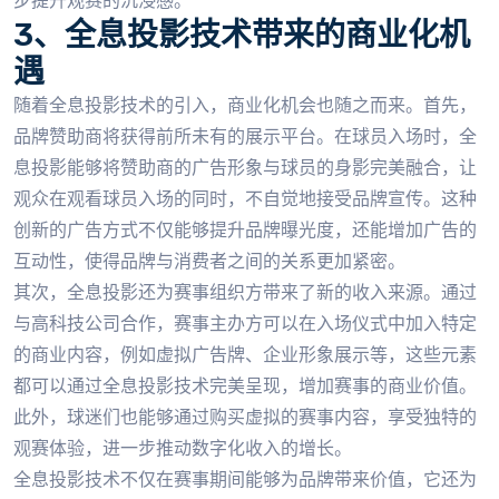
步提升观赛的沉浸感。
3、全息投影技术带来的商业化机
遇
随着全息投影技术的引入，商业化机会也随之而来。首先，
品牌赞助商将获得前所未有的展示平台。在球员入场时，全
息投影能够将赞助商的广告形象与球员的身影完美融合，让
观众在观看球员入场的同时，不自觉地接受品牌宣传。这种
创新的广告方式不仅能够提升品牌曝光度，还能增加广告的
互动性，使得品牌与消费者之间的关系更加紧密。
其次，全息投影还为赛事组织方带来了新的收入来源。通过
与高科技公司合作，赛事主办方可以在入场仪式中加入特定
的商业内容，例如虚拟广告牌、企业形象展示等，这些元素
都可以通过全息投影技术完美呈现，增加赛事的商业价值。
此外，球迷们也能够通过购买虚拟的赛事内容，享受独特的
观赛体验，进一步推动数字化收入的增长。
全息投影技术不仅在赛事期间能够为品牌带来价值，它还为