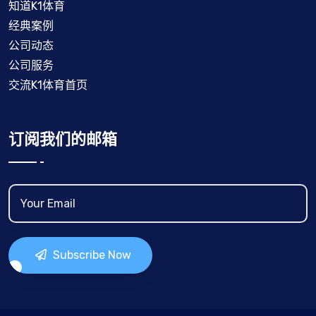
知道K1体育
经典案例
公司动态
公司服务
交流K1体育首页
订阅我们的邮箱
Subscribe Now