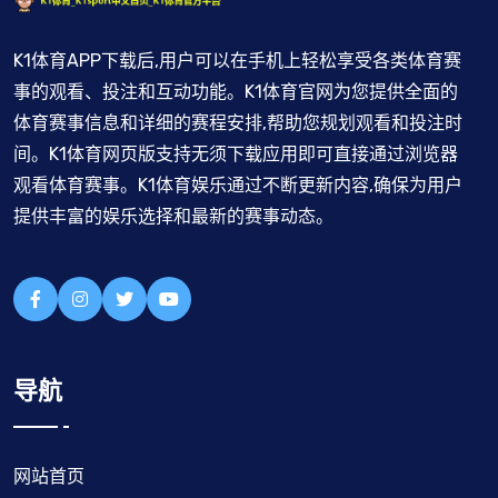
K1体育APP下载后,用户可以在手机上轻松享受各类体育赛
事的观看、投注和互动功能。K1体育官网为您提供全面的
体育赛事信息和详细的赛程安排,帮助您规划观看和投注时
间。K1体育网页版支持无须下载应用即可直接通过浏览器
观看体育赛事。K1体育娱乐通过不断更新内容,确保为用户
提供丰富的娱乐选择和最新的赛事动态。
导航
网站首页