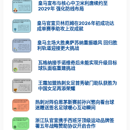
皇马宣布与核心中卫米利唐续约至
2029年 强化防线布局
皇马官宣贝林厄姆在2026年初成功达
成单赛季助攻上双成就
皇马主场大胜奥萨苏纳重振雄风 回归胜
利轨道迎接更大挑战
瓦格纳接手诺维奇后未能实现升级目标
球队面临重建挑战
王霜加盟热刺女足首秀破门助队获胜为
中国女足再添荣耀
热刺对阵伯恩茅斯赛前孙兴慜向看台球
迷赠送签名足球暖心互动瞬间
浙江队官宣携手西班牙顶级运动品牌签
署五年战略赞助协议开启合作