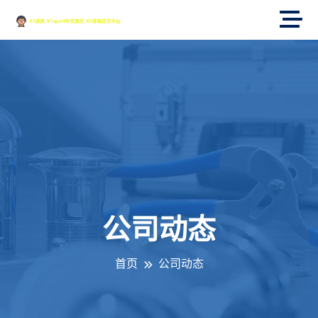
公司动态
首页
公司动态