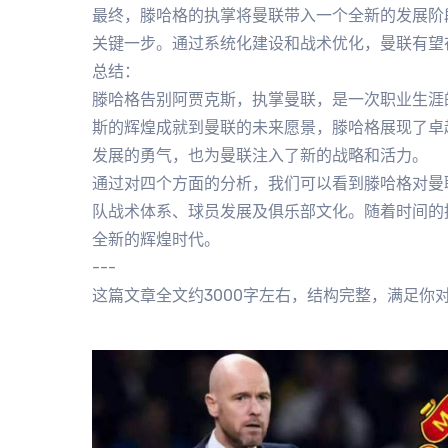
最终，滕哈格的执掌将曼联带入一个全新的发展阶
关键一步。通过系统化建设和战术优化，曼联有望
总结：
滕哈格告别阿贾克斯，执掌曼联，是一次职业生涯
斯的辉煌成就到曼联的未来愿景，滕哈格展现了卓
发展的勇气，也为曼联注入了新的战略和活力。
通过对四个方面的分析，我们可以看到滕哈格对曼
队战术体系、球员发展及俱乐部文化。随着时间的
全新的辉煌时代。
---
这篇文章全文约3000字左右，结构完整，满足你