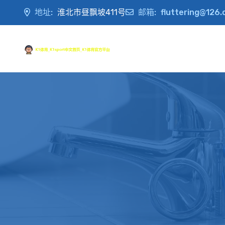
地址:
淮北市昼飘坡411号
邮箱:
fluttering@126