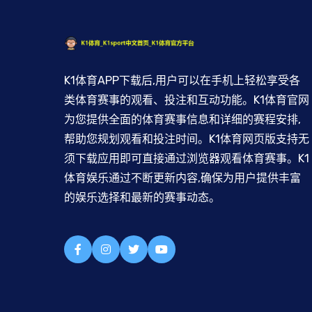
K1体育APP下载后,用户可以在手机上轻松享受各
类体育赛事的观看、投注和互动功能。K1体育官网
为您提供全面的体育赛事信息和详细的赛程安排,
帮助您规划观看和投注时间。K1体育网页版支持无
须下载应用即可直接通过浏览器观看体育赛事。K1
体育娱乐通过不断更新内容,确保为用户提供丰富
的娱乐选择和最新的赛事动态。