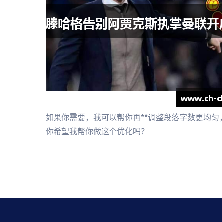
如果你需要，我可以帮你再**调整段落字数更均匀
你希望我帮你做这个优化吗？