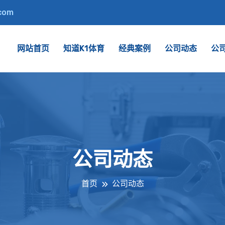
.com
网站首页
知道K1体育
经典案例
公司动态
公
公司动态
首页
公司动态