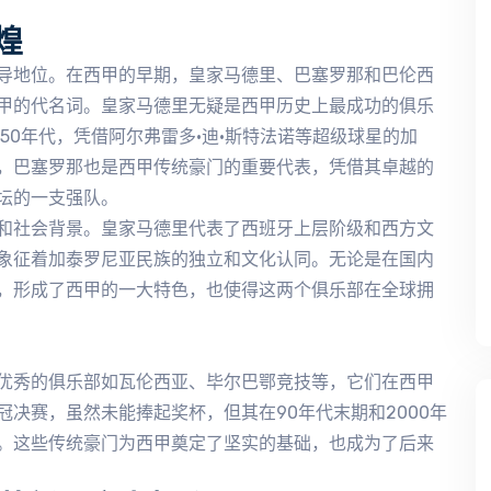
煌
导地位。在西甲的早期，皇家马德里、巴塞罗那和巴伦西
甲的代名词。皇家马德里无疑是西甲历史上最成功的俱乐
50年代，凭借阿尔弗雷多·迪·斯特法诺等超级球星的加
，巴塞罗那也是西甲传统豪门的重要代表，凭借其卓越的
坛的一支强队。
和社会背景。皇家马德里代表了西班牙上层阶级和西方文
象征着加泰罗尼亚民族的独立和文化认同。无论是在国内
，形成了西甲的一大特色，也使得这两个俱乐部在全球拥
优秀的俱乐部如瓦伦西亚、毕尔巴鄂竞技等，它们在西甲
决赛，虽然未能捧起奖杯，但其在90年代末期和2000年
。这些传统豪门为西甲奠定了坚实的基础，也成为了后来