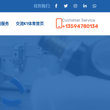
找到我们:
Customer Service
司服务
交流K1体育首页
+13594780134