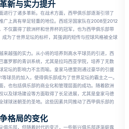
术革新与实力提升
面进行了诸多革新。在战术方面，西甲俱乐部逐渐引领了
广上具有举足轻重的地位。西班牙国家队在2008至2012
，不仅赢得了欧洲杯和世界杯的冠军，也为西甲俱乐部带
术，成为了世界足坛的标杆，其强调的短传与控球风格被全球
越来越强的实力。从小将的培养到高水平球员的引进，西
巴塞罗那的青训系统，尤其是拉玛西亚学院，培养了无数
球足坛的影响力不言而喻。皇家马德里则通过豪华的引援
尔等球员的加入，使得俱乐部成为了世界足坛的霸主之一。
面，也包括俱乐部的商业化和管理层面的成功。随着欧洲
权以及球场建设等方面取得了长足进展，尤其是皇家马德
全球球迷朝圣的圣地。这些因素共同推动了西甲俱乐部的
竞争格局的变化
尖俱乐部，但随着时代的变迁，一些新兴俱乐部逐渐崭露