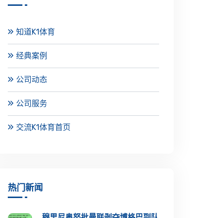
知道K1体育
经典案例
公司动态
公司服务
交流K1体育首页
热门新闻
穆里尼奥怒批曼联剥夺博格巴副队