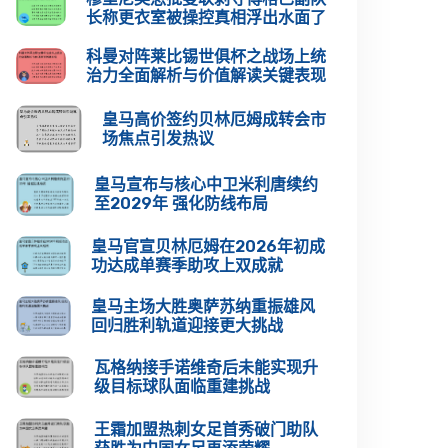
长称更衣室被操控真相浮出水面了
科曼对阵莱比锡世俱杯之战场上统
治力全面解析与价值解读关键表现
皇马高价签约贝林厄姆成转会市
场焦点引发热议
皇马宣布与核心中卫米利唐续约
至2029年 强化防线布局
皇马官宣贝林厄姆在2026年初成
功达成单赛季助攻上双成就
皇马主场大胜奥萨苏纳重振雄风
回归胜利轨道迎接更大挑战
瓦格纳接手诺维奇后未能实现升
级目标球队面临重建挑战
王霜加盟热刺女足首秀破门助队