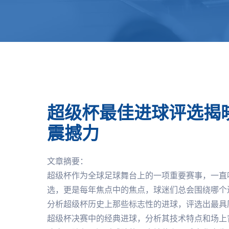
超级杯最佳进球评选揭
震撼力
文章摘要：
超级杯作为全球足球舞台上的一项重要赛事，一直
选，更是每年焦点中的焦点，球迷们总会围绕哪个
分析超级杯历史上那些标志性的进球，评选出最具
超级杯决赛中的经典进球，分析其技术特点和场上