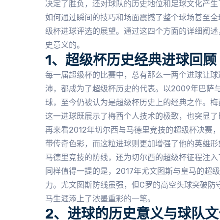
决定了胜负，还对球队的历史地位和足球文化产生
如何通过瞬间的技巧和场面震撼了整个球场甚至全
级杯进球评选的展望。通过这四个方面的详细阐述
史意义的。
1、超级杯历史经典进球回顾
每一届超级杯的比赛中，总有那么一两个进球让球
沛，都成为了超级杯历史的代表。以2009年巴萨
球，至今仍被认为是超级杯历史上的经典之作。梅
这一进球既展示了梅西个人技术的极致，也突显了
再来看2012年切尔西与马德里竞技的超级杯决赛
带传奇色彩，而这粒进球则更加增强了他的英雄形
马德里竞技的防线，还为切尔西的超级杯征程注入
同样值得一提的是，2017年尤文图斯与皇马的超
力。尤文图斯防线虽强，但C罗的高空头球突破防
马生涯添上了浓墨重彩的一笔。
2、进球的历史意义与球队文