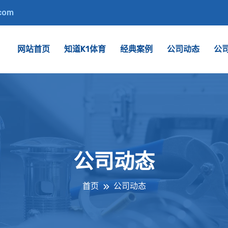
.com
网站首页
知道K1体育
经典案例
公司动态
公
公司动态
首页
公司动态