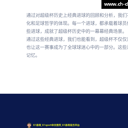
通过对超级杯历史上经典进球的回顾和分析，我们
化和足球哲学的体现。每一个进球，都承载着球员
些进球，成就了超级杯历史中的一幕幕经典场景。
通过这些经典进球，我们也能看到，超级杯不仅仅
也让这一赛事成为了全球球迷心中的一部分。这些
记忆。