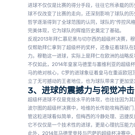
进球不仅仅是比赛的得分手段，往往它所承载的历
球不仅改变了比赛的走向，还深刻影响了球队的历
哲学逐渐得到了全球范围的认同，球队的“传控风
完美体现，它为球队的辉煌历史奠定了基础。
反观2013年拜仁慕尼黑与切尔西的超级杯决赛，
仅帮助拜仁拿到了超级杯的奖杯，还象征着球队在
力。穆勒这一进球，实际上是拜仁在欧洲的战略反
不仅如此，2014年皇家马德里与塞维利亚的超级
马的绝对核心，C罗的进球象征着皇马在重返欧冠
立了无可撼动的王者地位，也为球队带来了更加坚
3、进球的震撼力与视觉冲击
超级杯进球不仅是竞技水平的体现，也往往因为其震
波尔图的超级杯决赛中，哈维的长传助攻梅西破门
管这粒进球看似简单，但梅西的冷静处理、迅捷反
它不仅仅是一个技术性的进球，更是心理抗压能力
此外，2014年马德里竞技与巴萨的超级杯决赛中