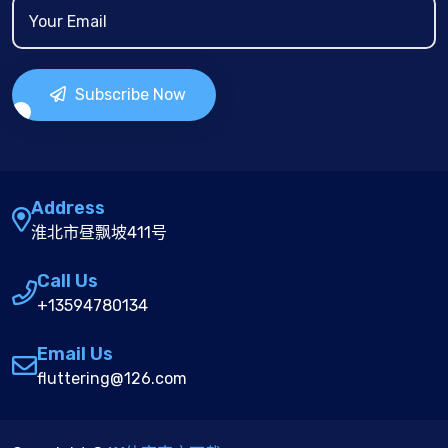
Subscribe Now
Address
淮北市昼飘坡411号
Call Us
+13594780134
Email Us
fluttering@126.com