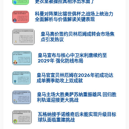
更衣室被操控真相浮出水面了
科曼对阵莱比锡世俱杯之战场上统治力
全面解析与价值解读关键表现
皇马高价签约贝林厄姆成转会市场焦
点引发热议
皇马宣布与核心中卫米利唐续约至
2029年 强化防线布局
皇马官宣贝林厄姆在2026年初成功达
成单赛季助攻上双成就
皇马主场大胜奥萨苏纳重振雄风 回归胜
利轨道迎接更大挑战
瓦格纳接手诺维奇后未能实现升级目标
球队面临重建挑战