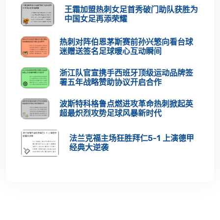
王霜加盟热刺女足首秀破门助队获胜为
中国女足再添荣耀
热刺对阵伯恩茅斯赛前孙兴慜向看台球
迷赠送签名足球暖心互动瞬间
浙江队官宣携手西班牙顶级运动品牌签
署五年战略赞助协议开启合作
波斯特科格鲁点燃进攻革命热刺掀起英
超最炽烈攻势足球风暴新时代
法兰克福主场狂胜拜仁5-1 上演德甲
经典大逆袭