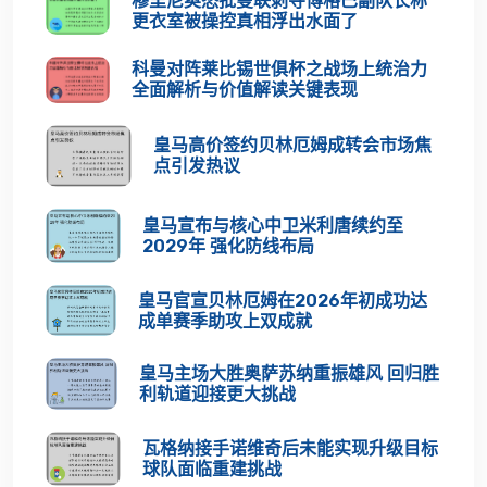
穆里尼奥怒批曼联剥夺博格巴副队长称
更衣室被操控真相浮出水面了
科曼对阵莱比锡世俱杯之战场上统治力
全面解析与价值解读关键表现
皇马高价签约贝林厄姆成转会市场焦
点引发热议
皇马宣布与核心中卫米利唐续约至
2029年 强化防线布局
皇马官宣贝林厄姆在2026年初成功达
成单赛季助攻上双成就
皇马主场大胜奥萨苏纳重振雄风 回归胜
利轨道迎接更大挑战
瓦格纳接手诺维奇后未能实现升级目标
球队面临重建挑战