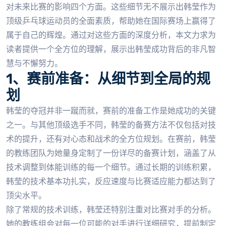
对未来比赛的影响四个方面。这些细节无不展示出韩莹作为
顶级乒乓球运动员的全面素质，帮助她在国际赛场上赢得了
属于自己的辉煌。通过对这些方面的深度分析，本文力求为
读者提供一个全方位的理解，展示出韩莹成功背后的非凡智
慧与不懈努力。
1、赛前准备：从细节到全局的规
划
韩莹的夺冠并非一蹴而就，赛前的准备工作是她成功的关键
之一。与其他顶级选手不同，韩莹的备赛方法不仅包括对技
术的提升，还有对心态和战术的全方位规划。在赛前，韩莹
的教练团队为她量身定制了一份详尽的备赛计划，涵盖了从
技术调整到体能训练的每一个细节。通过长期的训练积累，
韩莹的技术基本功扎实，反应速度与比赛适应能力都达到了
顶尖水平。
除了常规的技术训练，韩莹还特别注重对比赛对手的分析。
她的教练组会对每一位可能的对手进行详细研究，提前制定