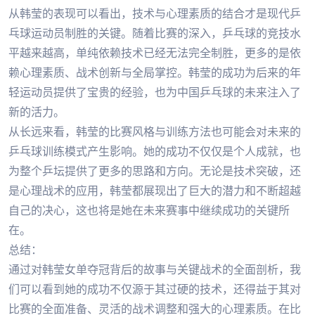
从韩莹的表现可以看出，技术与心理素质的结合才是现代乒
乓球运动员制胜的关键。随着比赛的深入，乒乓球的竞技水
平越来越高，单纯依赖技术已经无法完全制胜，更多的是依
赖心理素质、战术创新与全局掌控。韩莹的成功为后来的年
轻运动员提供了宝贵的经验，也为中国乒乓球的未来注入了
新的活力。
从长远来看，韩莹的比赛风格与训练方法也可能会对未来的
乒乓球训练模式产生影响。她的成功不仅仅是个人成就，也
为整个乒坛提供了更多的思路和方向。无论是技术突破，还
是心理战术的应用，韩莹都展现出了巨大的潜力和不断超越
自己的决心，这也将是她在未来赛事中继续成功的关键所
在。
总结：
通过对韩莹女单夺冠背后的故事与关键战术的全面剖析，我
们可以看到她的成功不仅源于其过硬的技术，还得益于其对
比赛的全面准备、灵活的战术调整和强大的心理素质。在比