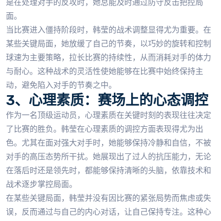
是在处理对手的反攻时，她总能及时通过防守反击把控局
面。
当比赛进入僵持阶段时，韩莹的战术调整显得尤为重要。在
某些关键局面，她放缓了自己的节奏，以巧妙的旋转和控制
球速为主要策略，拉长比赛的持续性，从而消耗对手的体力
与耐心。这种战术的灵活性使她能够在比赛中始终保持主
动，避免陷入对手的节奏之中。
3、心理素质：赛场上的心态调控
作为一名顶级运动员，心理素质在关键时刻的表现往往决定
了比赛的胜负。韩莹在心理素质的调控方面表现得尤为出
色。尤其在面对强大对手时，她能够保持冷静和自信，不被
对手的高压态势所干扰。她展现出了过人的抗压能力，无论
在落后时还是领先时，都能够保持清晰的头脑，依靠技术和
战术逐步掌控局面。
在某些关键局面，韩莹并没有因比赛的紧张局势而焦虑或失
误，反而通过与自己的内心对话，让自己保持专注。这种心