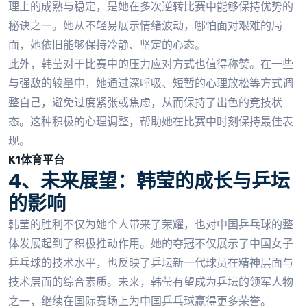
理上的成熟与稳定，是她在多次逆转比赛中能够保持优势的
秘诀之一。她从不轻易展示情绪波动，哪怕面对艰难的局
面，她依旧能够保持冷静、坚定的心态。
此外，韩莹对于比赛中的压力应对方式也值得称赞。在一些
与强敌的较量中，她通过深呼吸、短暂的心理放松等方式调
整自己，避免过度紧张或焦虑，从而保持了出色的竞技状
态。这种积极的心理调整，帮助她在比赛中时刻保持最佳表
现。
K1体育平台
4、未来展望：韩莹的成长与乒坛
的影响
韩莹的胜利不仅为她个人带来了荣耀，也对中国乒乓球的整
体发展起到了积极推动作用。她的夺冠不仅展示了中国女子
乒乓球的技术水平，也反映了乒坛新一代球员在精神层面与
技术层面的综合素质。未来，韩莹有望成为乒坛的领军人物
之一，继续在国际赛场上为中国乒乓球赢得更多荣誉。