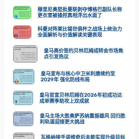
穆里尼奥怒批曼联剥夺博格巴副队长称
更衣室被操控真相浮出水面了
科曼对阵莱比锡世俱杯之战场上统治力
全面解析与价值解读关键表现
皇马高价签约贝林厄姆成转会市场焦
点引发热议
皇马宣布与核心中卫米利唐续约至
2029年 强化防线布局
皇马官宣贝林厄姆在2026年初成功达
成单赛季助攻上双成就
皇马主场大胜奥萨苏纳重振雄风 回归胜
利轨道迎接更大挑战
瓦格纳接手诺维奇后未能实现升级目标