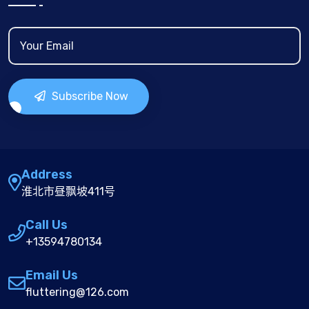
Subscribe Now
Address
淮北市昼飘坡411号
Call Us
+13594780134
Email Us
fluttering@126.com