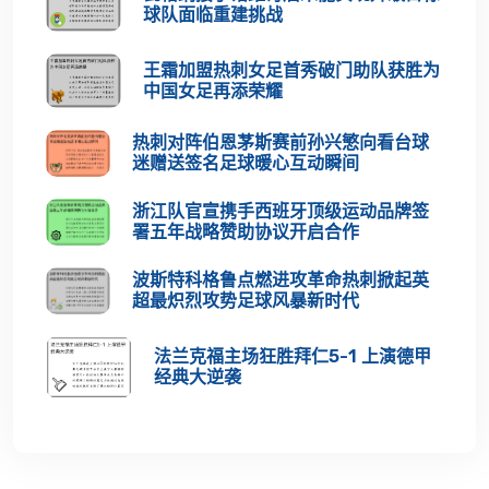
球队面临重建挑战
王霜加盟热刺女足首秀破门助队获胜为
中国女足再添荣耀
热刺对阵伯恩茅斯赛前孙兴慜向看台球
迷赠送签名足球暖心互动瞬间
浙江队官宣携手西班牙顶级运动品牌签
署五年战略赞助协议开启合作
波斯特科格鲁点燃进攻革命热刺掀起英
超最炽烈攻势足球风暴新时代
法兰克福主场狂胜拜仁5-1 上演德甲
经典大逆袭