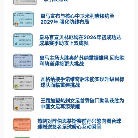
皇马宣布与核心中卫米利唐续约至
2029年 强化防线布局
皇马官宣贝林厄姆在2026年初成功达
成单赛季助攻上双成就
皇马主场大胜奥萨苏纳重振雄风 回归胜
利轨道迎接更大挑战
瓦格纳接手诺维奇后未能实现升级目标
球队面临重建挑战
王霜加盟热刺女足首秀破门助队获胜为
中国女足再添荣耀
热刺对阵伯恩茅斯赛前孙兴慜向看台球
迷赠送签名足球暖心互动瞬间