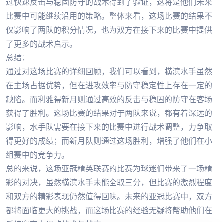
过快速反击与稳固防守的战术得到了验证，这将是他们未来
比赛中可能继续沿用的策略。整体来看，这场比赛的结果不
仅影响了两队的积分情况，也为双方在接下来的比赛中提供
了更多的战术启示。
总结：
通过对这场比赛的详细回顾，我们可以看到，横滨水手虽然
在主场占据优势，但在进攻效率与防守稳定性上存在一定的
缺陷。而利雅得新月则通过高效的反击与稳固的防守在客场
获得了胜利。这场比赛的结果对于两队来说，都有着深远的
影响，水手队需要在接下来的比赛中进行战术调整，力争取
得更好的成绩；而新月队则通过这场胜利，增强了他们在小
组赛中的竞争力。
总的来说，这场亚冠精英联赛的比赛为球迷们带来了一场精
彩的对决，虽然横滨水手未能全取三分，但比赛的激烈程度
和双方的精彩表现仍然值得回味。未来的亚冠比赛中，双方
都将面临更大的挑战，而这场比赛的经验无疑将帮助他们在