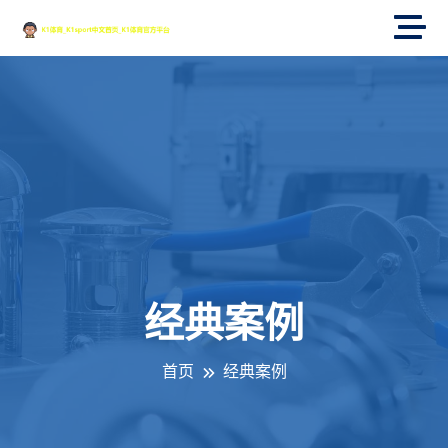
经典案例
首页
经典案例