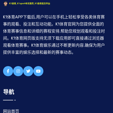
K1体育APP下载后,用户可以在手机上轻松享受各类体育赛
事的观看、投注和互动功能。K1体育官网为您提供全面的
体育赛事信息和详细的赛程安排,帮助您规划观看和投注时
间。K1体育网页版支持无须下载应用即可直接通过浏览器
观看体育赛事。K1体育娱乐通过不断更新内容,确保为用户
提供丰富的娱乐选择和最新的赛事动态。
导航
网站首页