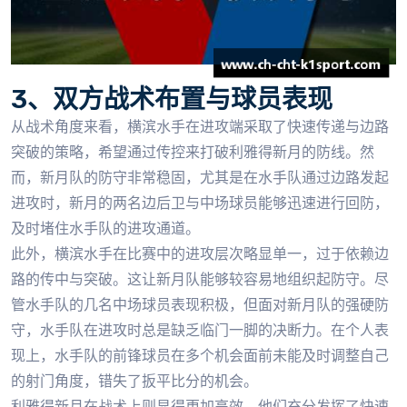
3、双方战术布置与球员表现
从战术角度来看，横滨水手在进攻端采取了快速传递与边路
突破的策略，希望通过传控来打破利雅得新月的防线。然
而，新月队的防守非常稳固，尤其是在水手队通过边路发起
进攻时，新月的两名边后卫与中场球员能够迅速进行回防，
及时堵住水手队的进攻通道。
此外，横滨水手在比赛中的进攻层次略显单一，过于依赖边
路的传中与突破。这让新月队能够较容易地组织起防守。尽
管水手队的几名中场球员表现积极，但面对新月队的强硬防
守，水手队在进攻时总是缺乏临门一脚的决断力。在个人表
现上，水手队的前锋球员在多个机会面前未能及时调整自己
的射门角度，错失了扳平比分的机会。
利雅得新月在战术上则显得更加高效，他们充分发挥了快速