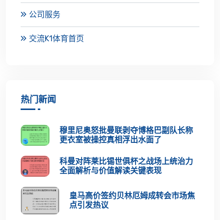
公司服务
交流K1体育首页
热门新闻
穆里尼奥怒批曼联剥夺博格巴副队长称
更衣室被操控真相浮出水面了
科曼对阵莱比锡世俱杯之战场上统治力
全面解析与价值解读关键表现
皇马高价签约贝林厄姆成转会市场焦
点引发热议