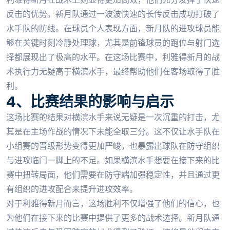
反击的优势。新月队通过一波波快速的长传反击成功打破了
水手队的防线。在球员个人表现方面，新月队的进攻球员能
够在关键时刻冷静处理球，尤其是前锋球员的跑位与射门选
择都展现出了极高的水平。在这场比赛中，利雅得新月的战
术执行力无疑高于横滨水手，最终帮助他们在客场取得了胜
利。
4、比赛结果的影响与启示
这场比赛的结果对横滨水手来说无疑是一次沉重的打击，尤
其是在主场作战的情况下未能全取三分。这不仅让水手队在
小组赛的晋级形势变得更加严峻，也暴露出球队在防守组织
与进攻临门一脚上的不足。如果横滨水手想要在接下来的比
赛中扭转局面，他们需要在防守端加强稳定性，并且通过更
有组织的进攻配合来提升进攻效率。
对于利雅得新月而言，这场胜利不仅增强了他们的信心，也
为他们在接下来的比赛中提供了更多的战术选择。新月队通