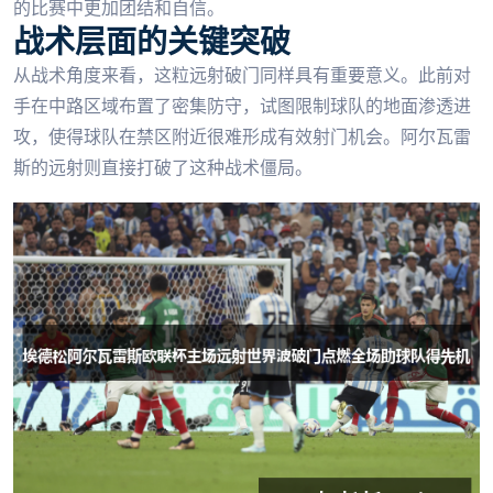
的比赛中更加团结和自信。
战术层面的关键突破
从战术角度来看，这粒远射破门同样具有重要意义。此前对
手在中路区域布置了密集防守，试图限制球队的地面渗透进
攻，使得球队在禁区附近很难形成有效射门机会。阿尔瓦雷
斯的远射则直接打破了这种战术僵局。