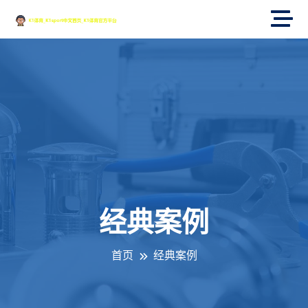
经典案例
首页
经典案例