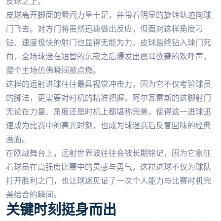
皮球之上。
皮球离开脚面的瞬间力量十足，并带着明显的旋转轨迹向球
门飞去。对方门将虽然迅速做出反应，但面对这样角度刁
钻、速度极快的射门也显得无能为力。皮球最终钻入球门死
角，全场球迷在短暂的沉寂之后爆发出震耳欲聋的欢呼声，
整个主场仿佛瞬间被点燃。
这样的远射进球往往最具视觉冲击力，因为它不仅考验球员
的脚法，更需要对时机的精准把握。阿尔瓦雷斯的这脚射门
无论在力量、角度还是时机上都堪称完美，使得这一进球迅
速成为比赛中的高光时刻，也成为球迷赛后反复回味的经典
画面。
在欧战舞台上，远射世界波往往会被长期铭记，因为它象征
着球员在高强度比赛中的灵感与勇气。这粒进球不仅为球队
打开胜利之门，也让球迷见证了一次个人能力与比赛时机完
美结合的瞬间。
关键时刻挺身而出