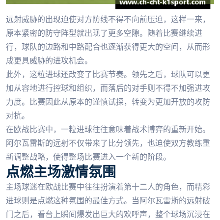
远射威胁的出现迫使对方防线不得不向前压迫，这样一来，
原本紧密的防守阵型就出现了更多空隙。随着比赛继续进
行，球队的边路和中路配合也逐渐获得更大的空间，从而形
成更具威胁的进攻机会。
此外，这粒进球还改变了比赛节奏。领先之后，球队可以更
加从容地进行控球和组织，而落后的对手则不得不加强进攻
力度。比赛因此从原本的谨慎试探，转变为更加开放的攻防
对抗。
在欧战比赛中，一粒进球往往意味着战术博弈的重新开始。
阿尔瓦雷斯的远射不仅带来了比分领先，也迫使双方教练重
新调整战略，使得整场比赛进入一个新的阶段。
点燃主场激情氛围
主场球迷在欧战比赛中往往扮演着第十二人的角色，而精彩
进球则是点燃这种氛围的最佳方式。当阿尔瓦雷斯的远射破
门之后，看台上瞬间爆发出巨大的欢呼声，整个球场沉浸在