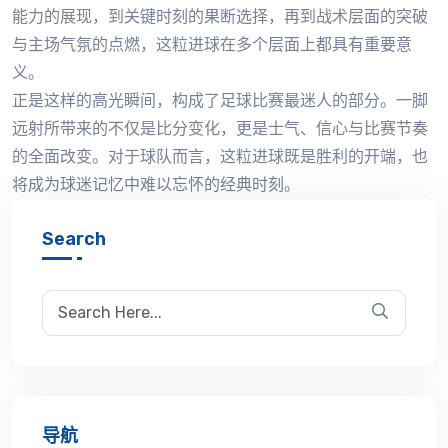
能力的展现，到关键时刻的果断选择，再到战术层面的突破
与主场气氛的点燃，这粒进球在多个层面上都具有重要意
义。
正是这样的高光瞬间，构成了足球比赛最迷人的部分。一脚
远射所带来的不仅是比分变化，更是士气、信心与比赛节奏
的全面改变。对于球队而言，这粒进球既是胜利的开端，也
将成为球迷记忆中难以忘怀的经典时刻。
Search
导航