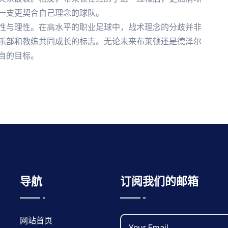
一支更契合自己理念的球队。
性与理性。在高水平的职业足球中，战术理念的分歧并非
乐部和教练共同成长的标志。无论未来布莱顿还是德泽尔
自的目标。
导航
订阅我们的邮箱
网站首页