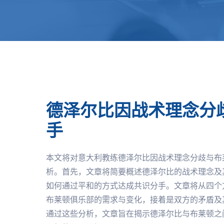
德泽尔比因战术理念分
手
本文将对意大利教练德泽尔比因战术理念分歧与布
析。首先，文章将简要概述德泽尔比的战术理念及
如何通过平和的方式达成共识分手。文章将从四个
布莱顿俱乐部的需求与变化，接着是双方的矛盾及
通过这些分析，文章旨在揭示德泽尔比与布莱顿之