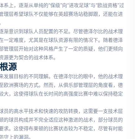
上，逐渐从单纯的“保级”向“进攻足球”与“欧战资格”过
管理层希望球队不仅能够在英超赛场站稳脚跟，还能在进
。
逐渐意识到球队人员配置的不足。尽管德泽尔比的战术理
在一定难度，尤其是在球队资源有限的情况下。随着德泽
部管理层开始对这种风格产生了一定的质疑，他们更倾向
资源更为契合的战术体系。
根源
来发展目标的不同理解。在德泽尔比的眼中，他的战术理
至欧洲赛场的方式。然而，从俱乐部管理层的角度看，德
较大，这使得球队在长时间的高强度比赛中难以保持稳定
球员的高水平技术和快速的攻防转换，这需要一支技术层
顿的球员构成并不完全适应这种激进的战术，部分球员的
要求。这使得布莱顿的比赛状态较为不稳定，尽管有时能
防守上的漏洞。