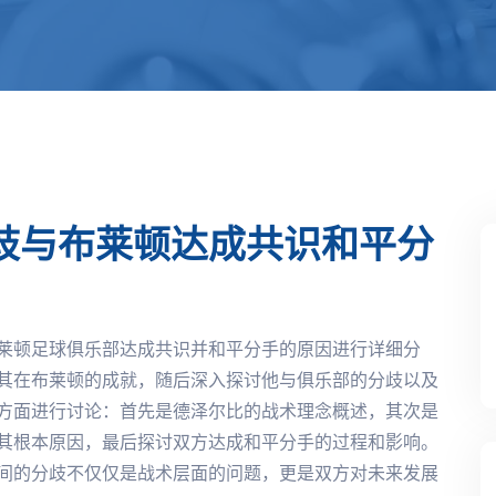
歧与布莱顿达成共识和平分
莱顿足球俱乐部达成共识并和平分手的原因进行详细分
其在布莱顿的成就，随后深入探讨他与俱乐部的分歧以及
方面进行讨论：首先是德泽尔比的战术理念概述，其次是
其根本原因，最后探讨双方达成和平分手的过程和影响。
间的分歧不仅仅是战术层面的问题，更是双方对未来发展