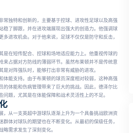
非常独特和创新的，主要基于控球、进攻性足球以及高强
站稳了脚跟，并在进攻端展现出强大的创造力。他强调球
更多进攻机会。对于他来说，足球不仅仅是防守和反击，
其是在短传配合、控球和场地适应能力上。他重视传球的
抢来占据对方防线的薄弱环节。虽然布莱顿并不是传统意
其是对阵强队时，能够打出非常有威胁的进攻。
和体能支持。由于布莱顿的球员深度相对较弱，这种高强
员的体能和伤病管理带来了巨大的挑战。因此，德泽尔比
些问题，尤其是在体能保障和战术灵活性上的不足。
化
展，从一支英超中游球队逐渐上升为一个具备挑战欧洲资
迷群体对球队的期望也在不断变化。从最初的保级任务，
战略需求发生了深刻变化。