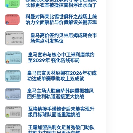
长称更衣室被操控真相浮出水面了
科曼对阵莱比锡世俱杯之战场上统
治力全面解析与价值解读关键表现
皇马高价签约贝林厄姆成转会市
场焦点引发热议
皇马宣布与核心中卫米利唐续约
至2029年 强化防线布局
皇马官宣贝林厄姆在2026年初成
功达成单赛季助攻上双成就
皇马主场大胜奥萨苏纳重振雄风
回归胜利轨道迎接更大挑战
瓦格纳接手诺维奇后未能实现升
级目标球队面临重建挑战
王霜加盟热刺女足首秀破门助队