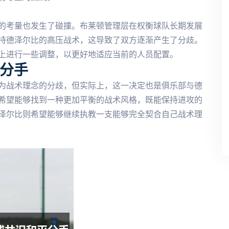
的考量也发生了碰撞。布莱顿管理层在权衡球队长期发展
持德泽尔比的高压战术，这导致了双方逐渐产生了分歧。
上进行一些调整，以更好地适应当前的人员配置。
分手
为战术理念的分歧，但实际上，这一决定也是俱乐部与德
希望能够找到一种更加平衡的战术风格，既能保持进攻的
泽尔比则希望能够继续执教一支能够完全契合自己战术理