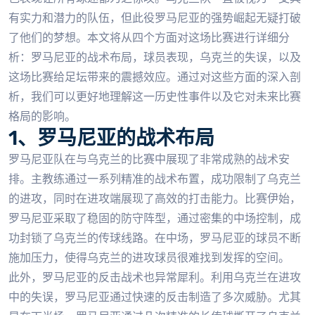
有实力和潜力的队伍，但此役罗马尼亚的强势崛起无疑打破
了他们的梦想。本文将从四个方面对这场比赛进行详细分
析：罗马尼亚的战术布局，球员表现，乌克兰的失误，以及
这场比赛给足坛带来的震撼效应。通过对这些方面的深入剖
析，我们可以更好地理解这一历史性事件以及它对未来比赛
格局的影响。
1、罗马尼亚的战术布局
罗马尼亚队在与乌克兰的比赛中展现了非常成熟的战术安
排。主教练通过一系列精准的战术布置，成功限制了乌克兰
的进攻，同时在进攻端展现了高效的打击能力。比赛伊始，
罗马尼亚采取了稳固的防守阵型，通过密集的中场控制，成
功封锁了乌克兰的传球线路。在中场，罗马尼亚的球员不断
施加压力，使得乌克兰的进攻球员很难找到发挥的空间。
此外，罗马尼亚的反击战术也异常犀利。利用乌克兰在进攻
中的失误，罗马尼亚通过快速的反击制造了多次威胁。尤其