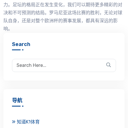
力。足坛的格局正在发生变化，我们可以期待更多精彩的对
决和不可预测的结局。罗马尼亚这场比赛的胜利，无论对球
队自身，还是对整个欧洲杯的赛事发展，都具有深远的影
响。
Search
导航
知道K1体育