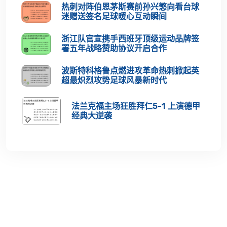
热刺对阵伯恩茅斯赛前孙兴慜向看台球
迷赠送签名足球暖心互动瞬间
浙江队官宣携手西班牙顶级运动品牌签
署五年战略赞助协议开启合作
波斯特科格鲁点燃进攻革命热刺掀起英
超最炽烈攻势足球风暴新时代
法兰克福主场狂胜拜仁5-1 上演德甲
经典大逆袭