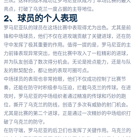
兰队。这样的战术成功让罗马尼亚队成为了本场比赛的最大
亮点，打破了乌克兰一度占据的主导地位。
2、球员的个人表现
罗马尼亚队的球员在这场比赛中表现得尤为出色。尤其是前
锋和中场球员，他们不仅在进攻端贡献了关键进球，还在防
守中发挥了极其重要的作用。值得一提的是，罗马尼亚的主
力前锋表现异常突出，他在比赛中攻入了一粒精彩的进球，
并为队友创造了数次得分机会。无论是抢点能力，还是与队
友的默契配合，都让他的表现可圈可点。
中场球员的表现也非常抢眼，他们不仅成功控制了比赛节
奏，还能在防守时积极参与压迫，拦截乌克兰的传球。在进
攻时，罗马尼亚的中场组织者通过精准的传球和巧妙的跑
位，撕开了乌克兰的防线，创造了多次有威胁的射门机会。
尤其是比赛的第二个进球，正是通过一次精妙的中场组织打
破了乌克兰的防守。
在防守端，罗马尼亚的后卫们也发挥了关键作用。乌克兰的