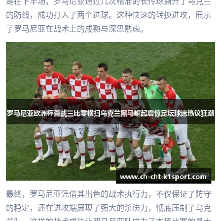
是在下半场，罗马尼亚通过几次精准的长传球撕开了乌克兰
的防线，成功打入了两个进球。这种快速的转换进攻，展示
了罗马尼亚在战术上的成熟与深思熟虑。
最终，罗马尼亚凭借其出色的战术执行力，不仅保证了防守
的稳定，还在进攻端展现了强大的杀伤力，彻底压制了乌克