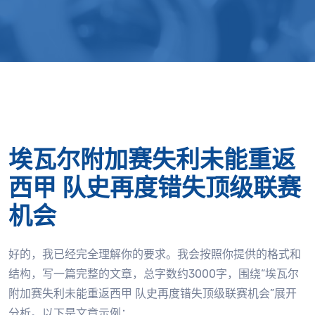
埃瓦尔附加赛失利未能重返
西甲 队史再度错失顶级联赛
机会
好的，我已经完全理解你的要求。我会按照你提供的格式和
结构，写一篇完整的文章，总字数约3000字，围绕“埃瓦尔
附加赛失利未能重返西甲 队史再度错失顶级联赛机会”展开
分析。以下是文章示例：