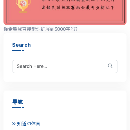
你希望我直接帮你扩展到3000字吗？
Search
导航
知道K1体育