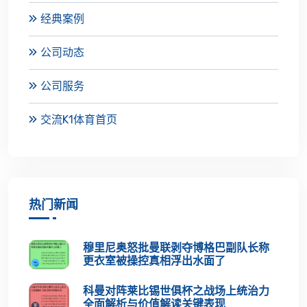
经典案例
公司动态
公司服务
交流K1体育首页
热门新闻
穆里尼奥怒批曼联剥夺博格巴副队长称
更衣室被操控真相浮出水面了
科曼对阵莱比锡世俱杯之战场上统治力
全面解析与价值解读关键表现