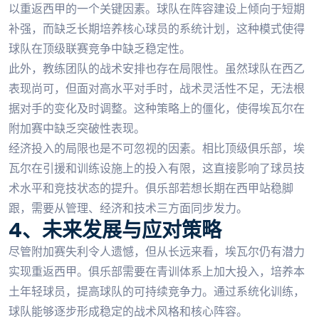
以重返西甲的一个关键因素。球队在阵容建设上倾向于短期
补强，而缺乏长期培养核心球员的系统计划，这种模式使得
球队在顶级联赛竞争中缺乏稳定性。
此外，教练团队的战术安排也存在局限性。虽然球队在西乙
表现尚可，但面对高水平对手时，战术灵活性不足，无法根
据对手的变化及时调整。这种策略上的僵化，使得埃瓦尔在
附加赛中缺乏突破性表现。
经济投入的局限也是不可忽视的因素。相比顶级俱乐部，埃
瓦尔在引援和训练设施上的投入有限，这直接影响了球员技
术水平和竞技状态的提升。俱乐部若想长期在西甲站稳脚
跟，需要从管理、经济和技术三方面同步发力。
4、未来发展与应对策略
尽管附加赛失利令人遗憾，但从长远来看，埃瓦尔仍有潜力
实现重返西甲。俱乐部需要在青训体系上加大投入，培养本
土年轻球员，提高球队的可持续竞争力。通过系统化训练，
球队能够逐步形成稳定的战术风格和核心阵容。