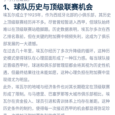
1、球队历史与顶级联赛机会
埃瓦尔成立于1923年，作为西班牙北部的小俱乐部，其历史
上顶级联赛经历并不多。尽管曾短暂进入西甲，但球队始终
难以在顶级联赛站稳脚跟。历史数据表明，埃瓦尔多次在西
乙排名靠前，但在关键的附加赛中频频失利，这成为了俱乐
部发展的一大遗憾。
在过去几十年里，埃瓦尔经历了多次升降级的循环，这种历
史模式使得球队在心理层面形成了一种压力感。每当球队接
近晋级西甲时，球迷和俱乐部管理层都会将其视为历史性机
遇，但最终结果往往未能如愿，这种心理负担在附加赛中显
现得尤为明显。
此外，埃瓦尔的地域与经济条件也对其长期稳定在顶级联赛
形成了限制。与马德里、巴塞罗那等大城市俱乐部相比，埃
瓦尔在资金投入、球员引进和青训体系上均存在差距。这种
历史条件的制约，使得每一次接近西甲的机会都显得弥足珍