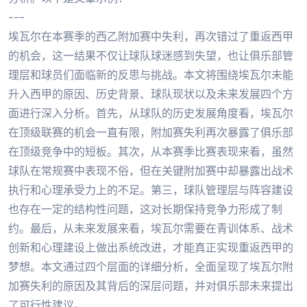
---
埃瓦尔在本赛季的西乙附加赛中失利，再次错过了重返西甲
的机会，这一结果不仅让球队球迷感到失望，也让俱乐部管
理层和球员们面临新的反思与挑战。本文将围绕埃瓦尔未能
升入西甲的原因、历史背景、球队现状以及未来发展四个方
面进行深入分析。首先，从球队的历史发展角度看，埃瓦尔
在顶级联赛的机会一直有限，附加赛失利再次暴露了俱乐部
在顶级竞争中的短板。其次，从本赛季比赛表现来看，虽然
球队在常规赛中表现不俗，但在关键附加赛中却暴露出战术
执行和心理承受力上的不足。第三，球队管理层与阵容建设
也存在一定的结构性问题，这对长期保持竞争力形成了制
约。最后，从未来发展来看，埃瓦尔需要在青训体系、战术
创新和心理建设上做出系统改进，才能真正实现重返西甲的
梦想。本文通过四个层面的详细分析，全面呈现了埃瓦尔附
加赛失利的原因及其背后的深层问题，并对俱乐部未来提出
了可行性建议。