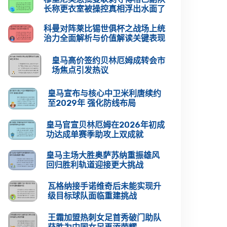
长称更衣室被操控真相浮出水面了
科曼对阵莱比锡世俱杯之战场上统
治力全面解析与价值解读关键表现
皇马高价签约贝林厄姆成转会市
场焦点引发热议
皇马宣布与核心中卫米利唐续约
至2029年 强化防线布局
皇马官宣贝林厄姆在2026年初成
功达成单赛季助攻上双成就
皇马主场大胜奥萨苏纳重振雄风
回归胜利轨道迎接更大挑战
瓦格纳接手诺维奇后未能实现升
级目标球队面临重建挑战
王霜加盟热刺女足首秀破门助队