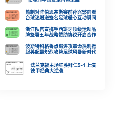
获胜为中国女足再添荣耀
热刺对阵伯恩茅斯赛前孙兴慜向看
台球迷赠送签名足球暖心互动瞬间
浙江队官宣携手西班牙顶级运动品
牌签署五年战略赞助协议开启合作
波斯特科格鲁点燃进攻革命热刺掀
起英超最炽烈攻势足球风暴新时代
法兰克福主场狂胜拜仁5-1 上演
德甲经典大逆袭