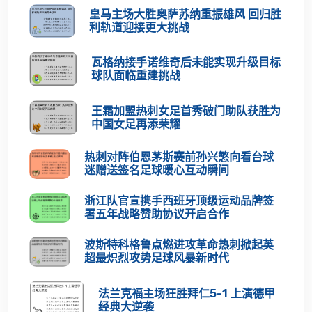
皇马主场大胜奥萨苏纳重振雄风 回归胜
利轨道迎接更大挑战
瓦格纳接手诺维奇后未能实现升级目标
球队面临重建挑战
王霜加盟热刺女足首秀破门助队获胜为
中国女足再添荣耀
热刺对阵伯恩茅斯赛前孙兴慜向看台球
迷赠送签名足球暖心互动瞬间
浙江队官宣携手西班牙顶级运动品牌签
署五年战略赞助协议开启合作
波斯特科格鲁点燃进攻革命热刺掀起英
超最炽烈攻势足球风暴新时代
法兰克福主场狂胜拜仁5-1 上演德甲
经典大逆袭