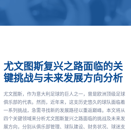
尤文图斯复兴之路面临的关
键挑战与未来发展方向分析
尤文图斯，作为意大利足球的巨人之一，曾是欧洲顶级足球
俱乐部的代表。然而，近年来，这支历史悠久的球队面临着
一系列挑战，急需寻找新的发展路径以重返巅峰。本文将从
四个关键领域来分析尤文图斯复兴之路面临的挑战及未来发
展方向，分别从俱乐部管理、球队建设、财务状况、球迷支