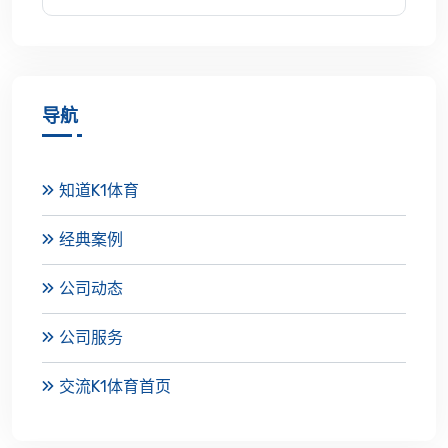
导航
知道K1体育
经典案例
公司动态
公司服务
交流K1体育首页