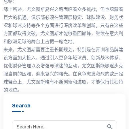
总结：
综上所述，尤文图斯复兴之路面临着众多挑战，但也蕴藏着
巨大的机遇。俱乐部必须在管理层稳定、球队建设、财务状
况和球迷支持等多个方面进行深度改革和创新。只有在这些
方面都取得突破，尤文图斯才能够重回巅峰，继续在意大利
和欧洲足球的舞台上占据一席之地。
未来，尤文图斯需要注重长期规划，特别是在青训和品牌建
设方面加大投入。通过引入更多年轻球员、创新战术体系、
优化财务管理以及增强与球迷的互动，尤文图斯能够逐步克
服当前的困难，迎来复兴的曙光。在竞争愈发激烈的欧洲足
球舞台上，尤文图斯唯有不断创新和进取，才能保持其独特
的地位。
Search