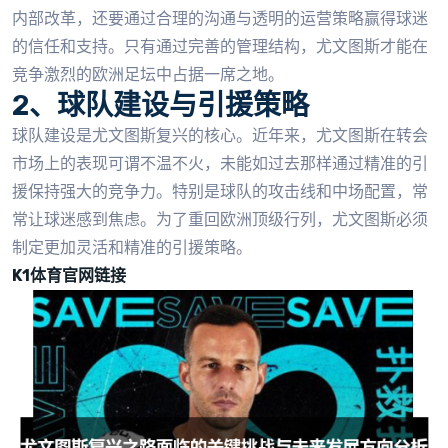
内部改革，还要通过合理的沟通与透明的运营策略赢得球迷
的信任和支持。只有通过完善的管理结构，尤文图斯才能在
竞争激烈的欧洲足坛中占据一席之地。
2、球队建设与引援策略
球队建设是尤文图斯复兴的核心。近年来，尤文图斯在转会
市场上的表现可谓不温不火，未能如过去那样通过精准的引
援保持强大的竞争力。特别是球队的攻击线和中场配置，常
常让球迷感到焦虑。为了重回欧洲顶级行列，尤文图斯必须
制定更加灵活和精准的引援策略。
K1体育官网链接