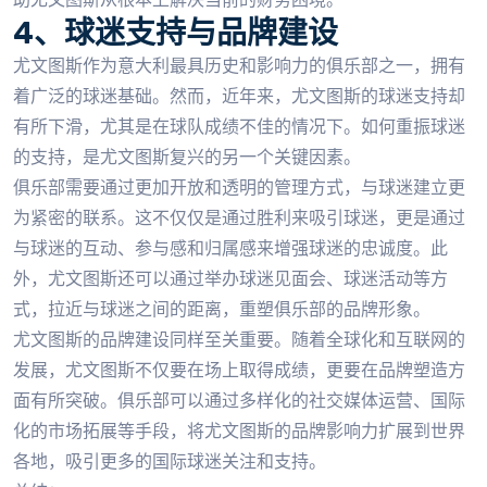
4、球迷支持与品牌建设
尤文图斯作为意大利最具历史和影响力的俱乐部之一，拥有
着广泛的球迷基础。然而，近年来，尤文图斯的球迷支持却
有所下滑，尤其是在球队成绩不佳的情况下。如何重振球迷
的支持，是尤文图斯复兴的另一个关键因素。
俱乐部需要通过更加开放和透明的管理方式，与球迷建立更
为紧密的联系。这不仅仅是通过胜利来吸引球迷，更是通过
与球迷的互动、参与感和归属感来增强球迷的忠诚度。此
外，尤文图斯还可以通过举办球迷见面会、球迷活动等方
式，拉近与球迷之间的距离，重塑俱乐部的品牌形象。
尤文图斯的品牌建设同样至关重要。随着全球化和互联网的
发展，尤文图斯不仅要在场上取得成绩，更要在品牌塑造方
面有所突破。俱乐部可以通过多样化的社交媒体运营、国际
化的市场拓展等手段，将尤文图斯的品牌影响力扩展到世界
各地，吸引更多的国际球迷关注和支持。