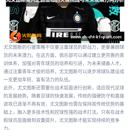
尤文图斯的引援策略不仅要注重球员的即战力，更要兼顾球
员的未来潜力。在这方面，俱乐部可以通过建立更完善的青
训体系，加强对青年球员的培养和引进，为未来储备人才。
通过注重青年才俊的培养，尤文图斯可以逐步将球队建设成
一支更加年轻、富有活力的队伍。
此外，尤文图斯还需要在战术层面进行创新，适应现代足球
的发展趋势。随着足球的快速发展，传统的强硬防守和直接
进攻已逐渐不再有效，尤文图斯也需在保持其传统优势的基
础上，融入更多技术性和控球性强的战术打法。只有在战术
和球员层面做到双重提升，尤文图斯才能实现持续的竞争
力。