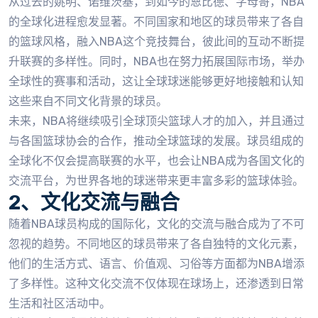
从过去的姚明、诺维茨基，到如今的恩比德、字母哥，NBA
的全球化进程愈发显著。不同国家和地区的球员带来了各自
的篮球风格，融入NBA这个竞技舞台，彼此间的互动不断提
升联赛的多样性。同时，NBA也在努力拓展国际市场，举办
全球性的赛事和活动，这让全球球迷能够更好地接触和认知
这些来自不同文化背景的球员。
未来，NBA将继续吸引全球顶尖篮球人才的加入，并且通过
与各国篮球协会的合作，推动全球篮球的发展。球员组成的
全球化不仅会提高联赛的水平，也会让NBA成为各国文化的
交流平台，为世界各地的球迷带来更丰富多彩的篮球体验。
2、文化交流与融合
随着NBA球员构成的国际化，文化的交流与融合成为了不可
忽视的趋势。不同地区的球员带来了各自独特的文化元素，
他们的生活方式、语言、价值观、习俗等方面都为NBA增添
了多样性。这种文化交流不仅体现在球场上，还渗透到日常
生活和社区活动中。