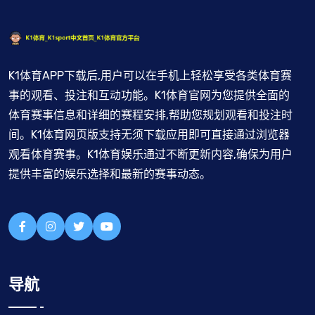
K1体育APP下载后,用户可以在手机上轻松享受各类体育赛
事的观看、投注和互动功能。K1体育官网为您提供全面的
体育赛事信息和详细的赛程安排,帮助您规划观看和投注时
间。K1体育网页版支持无须下载应用即可直接通过浏览器
观看体育赛事。K1体育娱乐通过不断更新内容,确保为用户
提供丰富的娱乐选择和最新的赛事动态。
导航