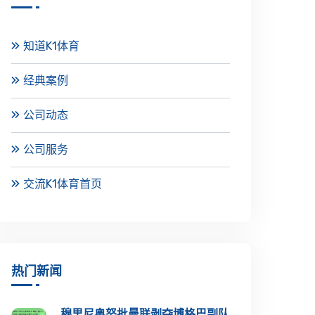
知道K1体育
经典案例
公司动态
公司服务
交流K1体育首页
热门新闻
穆里尼奥怒批曼联剥夺博格巴副队