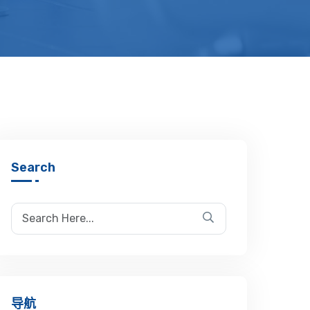
Search
导航