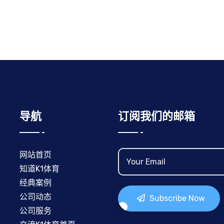
导航
订阅我们的邮箱
网站首页
知道K1体育
经典案例
公司动态
Subscribe Now
公司服务