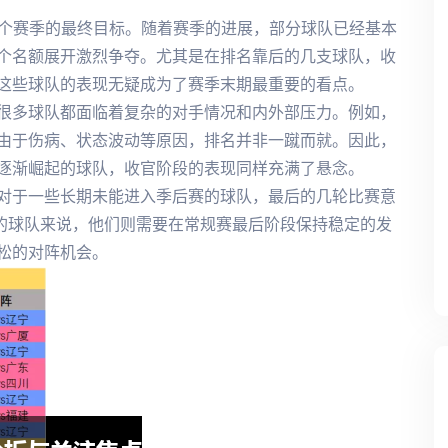
每个赛季的最终目标。随着赛季的进展，部分球队已经基本
个名额展开激烈争夺。尤其是在排名靠后的几支球队，收
这些球队的表现无疑成为了赛季末期最重要的看点。
很多球队都面临着复杂的对手情况和内外部压力。例如，
由于伤病、状态波动等原因，排名并非一蹴而就。因此，
逐渐崛起的球队，收官阶段的表现同样充满了悬念。
对于一些长期未能进入季后赛的球队，最后的几轮比赛意
格的球队来说，他们则需要在常规赛最后阶段保持稳定的发
松的对阵机会。