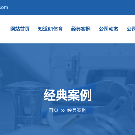
.com
网站首页
知道K1体育
经典案例
公司动态
公
经典案例
首页
经典案例