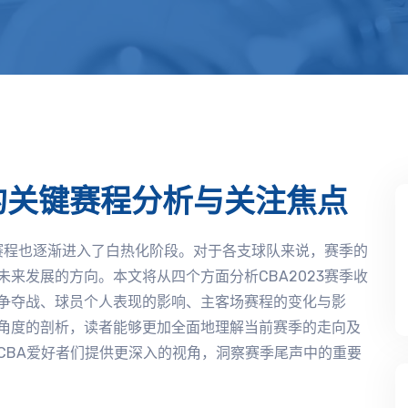
前的关键赛程分析与关注焦点
键赛程也逐渐进入了白热化阶段。对于各支球队来说，赛季的
来发展的方向。本文将从四个方面分析CBA2023赛季收
争夺战、球员个人表现的影响、主客场赛程的变化与影
角度的剖析，读者能够更加全面地理解当前赛季的走向及
CBA爱好者们提供更深入的视角，洞察赛季尾声中的重要