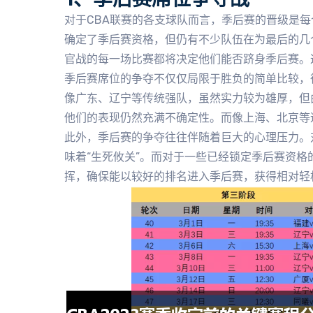
对于CBA联赛的各支球队而言，季后赛的晋级是
确定了季后赛资格，但仍有不少队伍在为最后的几
官战的每一场比赛都将决定他们能否跻身季后赛。
季后赛席位的争夺不仅仅局限于胜负的简单比较，
像广东、辽宁等传统强队，虽然实力较为雄厚，但
他们的表现仍然充满不确定性。而像上海、北京等
此外，季后赛的争夺往往伴随着巨大的心理压力。
味着“生死攸关”。而对于一些已经锁定季后赛资
挥，确保能以较好的排名进入季后赛，获得相对轻