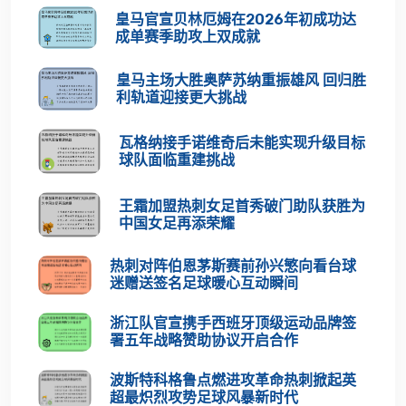
皇马官宣贝林厄姆在2026年初成功达
成单赛季助攻上双成就
皇马主场大胜奥萨苏纳重振雄风 回归胜
利轨道迎接更大挑战
瓦格纳接手诺维奇后未能实现升级目标
球队面临重建挑战
王霜加盟热刺女足首秀破门助队获胜为
中国女足再添荣耀
热刺对阵伯恩茅斯赛前孙兴慜向看台球
迷赠送签名足球暖心互动瞬间
浙江队官宣携手西班牙顶级运动品牌签
署五年战略赞助协议开启合作
波斯特科格鲁点燃进攻革命热刺掀起英
超最炽烈攻势足球风暴新时代