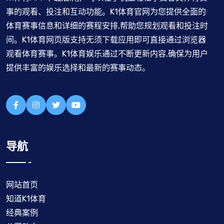
事的观看、投注和互动功能。K1体育官网为您提供全面的
体育赛事信息和详细的赛程安排,帮助您规划观看和投注时
间。K1体育网页版支持无须下载应用即可直接通过浏览器
观看体育赛事。K1体育娱乐通过不断更新内容,确保为用户
提供丰富的娱乐选择和最新的赛事动态。
导航
网站首页
知道K1体育
经典案例